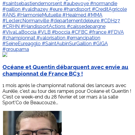
#saintsebastiendemorsent
#aubevoye
#normandie
#gaillon
#valdhazey
#eure
#handisport
#CreditAgricole
#ANS
#HarmonieMutuelle
#Healmed
#MMA
#LeclercNormanville
#departementdeleure
#CDH27
#CRHN
#HandisportActions
#caissedepargne
#VivaLaBoccia
#VLB
#boccia
#CFBC
#france
#FDVA
#championnat
#valorisation
#emancipation
#SeineEureagglo
#SaintAubinSurGaillon
#GIGA
#groupama
Océane et Quentin débarquent avec envie au
championnat de France BC3 !
1 mois après le championnat national des lanceurs avec
Aurélie, c'est au tour des rampes pour Océane et Quentin !
C'est ce week-end du 28 février et 1er mars à la salle
Sport'Co de Beaucouzé...