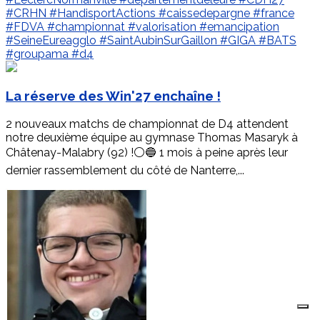
#CRHN
#HandisportActions
#caissedepargne
#france
#FDVA
#championnat
#valorisation
#emancipation
#SeineEureagglo
#SaintAubinSurGaillon
#GIGA
#BATS
#groupama
#d4
La réserve des Win'27 enchaîne !
2 nouveaux matchs de championnat de D4 attendent
notre deuxième équipe au gymnase Thomas Masaryk à
Châtenay-Malabry (92) !⚪️🔵 1 mois à peine après leur
dernier rassemblement du côté de Nanterre,...