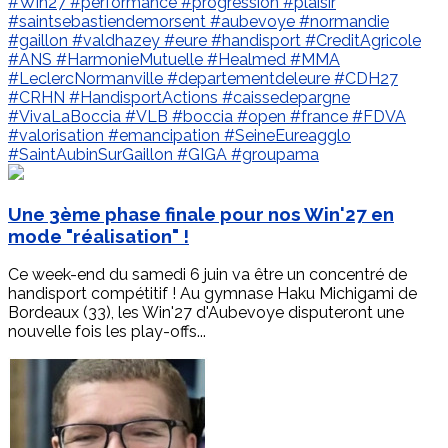
#Win27
#performance
#progression
#plaisir
#saintsebastiendemorsent
#aubevoye
#normandie
#gaillon
#valdhazey
#eure
#handisport
#CreditAgricole
#ANS
#HarmonieMutuelle
#Healmed
#MMA
#LeclercNormanville
#departementdeleure
#CDH27
#CRHN
#HandisportActions
#caissedepargne
#VivaLaBoccia
#VLB
#boccia
#open
#france
#FDVA
#valorisation
#emancipation
#SeineEureagglo
#SaintAubinSurGaillon
#GIGA
#groupama
Une 3ème phase finale pour nos Win'27 en
mode "réalisation" !
Ce week-end du samedi 6 juin va être un concentré de
handisport compétitif ! Au gymnase Haku Michigami de
Bordeaux (33), les Win'27 d'Aubevoye disputeront une
nouvelle fois les play-offs...