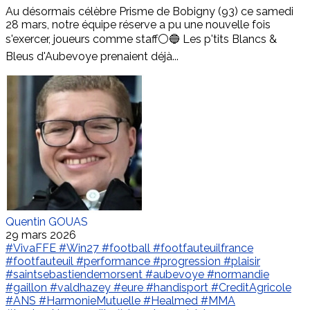
Au désormais célèbre Prisme de Bobigny (93) ce samedi
28 mars, notre équipe réserve a pu une nouvelle fois
s'exercer, joueurs comme staff⚪️🔵 Les p'tits Blancs &
Bleus d'Aubevoye prenaient déjà...
Quentin GOUAS
29 mars 2026
#VivaFFE
#Win27
#football
#footfauteuilfrance
#footfauteuil
#performance
#progression
#plaisir
#saintsebastiendemorsent
#aubevoye
#normandie
#gaillon
#valdhazey
#eure
#handisport
#CreditAgricole
#ANS
#HarmonieMutuelle
#Healmed
#MMA