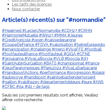
Les tarifs des licences
Nous contacter
Article(s) récent(s) sur "#normandie"
#Healmed
#LeclercNormanville
#CDH27
#CRHN
#HarmonieMutuelle
#Win27
#MMA
#Jeunes
#CreditAgricole
#open
#caissedepargne
#CoupeDeFrance
#FDVA
#valorisation
#SeineEureagglo
#emancipation
#challenge
#merci
#VivaFFE
#football
#footfauteuilfrance
#footfauteuil
#GIGA
#CFNE
#groupama
#VivaLaBoccia
#VLB
#boccia
#d3
#SaintAubinSurGaillon
#BATS
#championnat
#france
#JeuxParalympiques
#Paris2024
#VivaLaSarbacane
#HandisportActions
#performance
#progression
#plaisir
#aubevoye
#handisport
#saintsebastiendemorsent
#gaillon
#valdhazey
#departementdeleure
#eure
#ANS
#CFBC
#d4
#d2
+ de tags
Seuls les 100 premiers résultats sont affichés. Veuillez
affiner votre recherche.