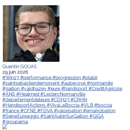
Quentin GOUAS
29 juin 2026
#Win27
#performance
#progression
#plaisir
#saintsebastiendemorsent
#aubevoye
#normandie
#gaillon
#valdhazey
#eure
#handisport
#CreditAgricole
#ANS
#Healmed
#LeclercNormanville
#departementdeleure
#CDH27
#CRHN
#HandisportActions
#VivaLaBoccia
#VLB
#boccia
#france
#CFNE
#FDVA
#valorisation
#emancipation
#SeineEureagglo
#SaintAubinSurGaillon
#GIGA
#groupama