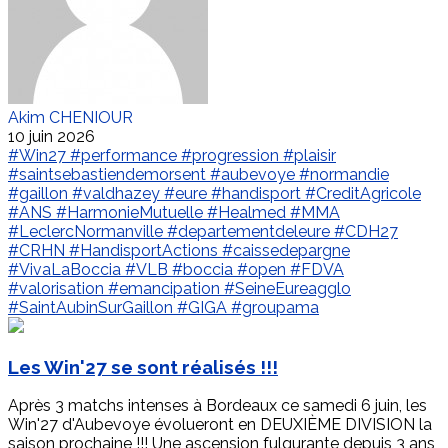
Akim CHENIOUR
10 juin 2026
#Win27
#performance
#progression
#plaisir
#saintsebastiendemorsent
#aubevoye
#normandie
#gaillon
#valdhazey
#eure
#handisport
#CreditAgricole
#ANS
#HarmonieMutuelle
#Healmed
#MMA
#LeclercNormanville
#departementdeleure
#CDH27
#CRHN
#HandisportActions
#caissedepargne
#VivaLaBoccia
#VLB
#boccia
#open
#FDVA
#valorisation
#emancipation
#SeineEureagglo
#SaintAubinSurGaillon
#GIGA
#groupama
Les Win'27 se sont réalisés !!!
Après 3 matchs intenses à Bordeaux ce samedi 6 juin, les
Win'27 d'Aubevoye évolueront en DEUXIÈME DIVISION la
saison prochaine !!! Une ascension fulgurante depuis 3 ans