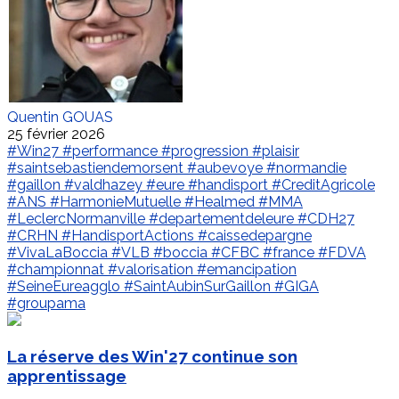
Quentin GOUAS
25 février 2026
#Win27
#performance
#progression
#plaisir
#saintsebastiendemorsent
#aubevoye
#normandie
#gaillon
#valdhazey
#eure
#handisport
#CreditAgricole
#ANS
#HarmonieMutuelle
#Healmed
#MMA
#LeclercNormanville
#departementdeleure
#CDH27
#CRHN
#HandisportActions
#caissedepargne
#VivaLaBoccia
#VLB
#boccia
#CFBC
#france
#FDVA
#championnat
#valorisation
#emancipation
#SeineEureagglo
#SaintAubinSurGaillon
#GIGA
#groupama
La réserve des Win'27 continue son
apprentissage