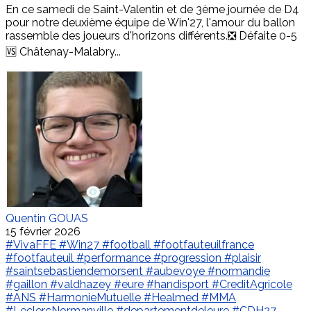
En ce samedi de Saint-Valentin et de 3ème journée de D4
pour notre deuxième équipe de Win'27, l'amour du ballon
rassemble des joueurs d'horizons différents.❎ Défaite 0-5
🆚 Châtenay-Malabry...
Quentin GOUAS
15 février 2026
#VivaFFE
#Win27
#football
#footfauteuilfrance
#footfauteuil
#performance
#progression
#plaisir
#saintsebastiendemorsent
#aubevoye
#normandie
#gaillon
#valdhazey
#eure
#handisport
#CreditAgricole
#ANS
#HarmonieMutuelle
#Healmed
#MMA
#LeclercNormanville
#departementdeleure
#CDH27