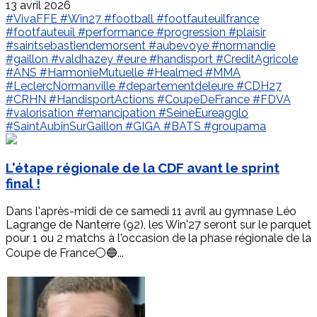
13 avril 2026
#VivaFFE
#Win27
#football
#footfauteuilfrance
#footfauteuil
#performance
#progression
#plaisir
#saintsebastiendemorsent
#aubevoye
#normandie
#gaillon
#valdhazey
#eure
#handisport
#CreditAgricole
#ANS
#HarmonieMutuelle
#Healmed
#MMA
#LeclercNormanville
#departementdeleure
#CDH27
#CRHN
#HandisportActions
#CoupeDeFrance
#FDVA
#valorisation
#emancipation
#SeineEureagglo
#SaintAubinSurGaillon
#GIGA
#BATS
#groupama
L'étape régionale de la CDF avant le sprint
final !
Dans l'après-midi de ce samedi 11 avril au gymnase Léo
Lagrange de Nanterre (92), les Win'27 seront sur le parquet
pour 1 ou 2 matchs à l'occasion de la phase régionale de la
Coupe de France⚪️🔵...