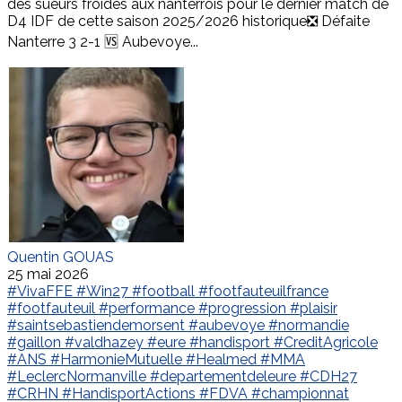
des sueurs froides aux nanterrois pour le dernier match de
D4 IDF de cette saison 2025/2026 historique❎ Défaite
Nanterre 3 2-1 🆚 Aubevoye...
Quentin GOUAS
25 mai 2026
#VivaFFE
#Win27
#football
#footfauteuilfrance
#footfauteuil
#performance
#progression
#plaisir
#saintsebastiendemorsent
#aubevoye
#normandie
#gaillon
#valdhazey
#eure
#handisport
#CreditAgricole
#ANS
#HarmonieMutuelle
#Healmed
#MMA
#LeclercNormanville
#departementdeleure
#CDH27
#CRHN
#HandisportActions
#FDVA
#championnat