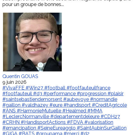
pour un groupe de bonnes...
Quentin GOUAS
9 juin 2026
#VivaFFE
#Win27
#football
#footfauteuilfrance
#footfauteuil
#d3
#performance
#progression
#plaisir
#saintsebastiendemorsent
#aubevoye
#normandie
#gaillon
#valdhazey
#eure
#handisport
#CreditAgricole
#ANS
#HarmonieMutuelle
#Healmed
#MMA
#LeclercNormanville
#departementdeleure
#CDH27
#CRHN
#HandisportActions
#FDVA
#valorisation
#emancipation
#SeineEureagglo
#SaintAubinSurGaillon
#GIGA
#BATS
#groupama
#merci
#d2