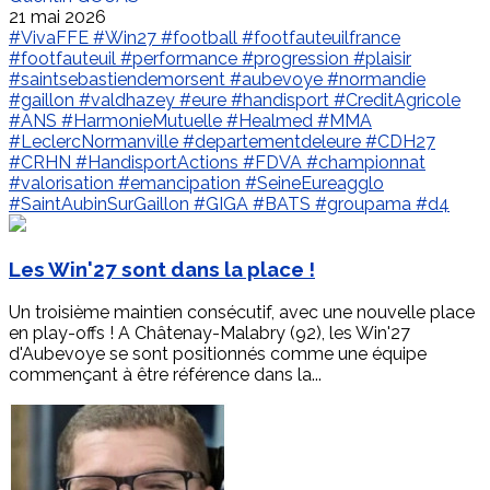
21 mai 2026
#VivaFFE
#Win27
#football
#footfauteuilfrance
#footfauteuil
#performance
#progression
#plaisir
#saintsebastiendemorsent
#aubevoye
#normandie
#gaillon
#valdhazey
#eure
#handisport
#CreditAgricole
#ANS
#HarmonieMutuelle
#Healmed
#MMA
#LeclercNormanville
#departementdeleure
#CDH27
#CRHN
#HandisportActions
#FDVA
#championnat
#valorisation
#emancipation
#SeineEureagglo
#SaintAubinSurGaillon
#GIGA
#BATS
#groupama
#d4
Les Win'27 sont dans la place !
Un troisième maintien consécutif, avec une nouvelle place
en play-offs ! A Châtenay-Malabry (92), les Win'27
d'Aubevoye se sont positionnés comme une équipe
commençant à être référence dans la...