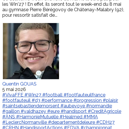
les Win'27 ! En effet, ils seront tout le week-end du 8 mai
au gymnase Pierre Bérégovoy de Châtenay-Malabry (92),
pour ressortir satisfait de...
Quentin GOUAS
5 mai 2026
#VivaFFE
#Win27
#football
#footfauteuilfrance
#footfauteuil
#d3
#performance
#progression
#plaisir
#saintsebastiendemorsent
#aubevoye
#normandie
#gaillon
#valdhazey
#eure
#handisport
#CreditAgricole
#ANS
#HarmonieMutuelle
#Healmed
#MMA
#LeclercNormanville
#departementdeleure
#CDH27
#CRHN
#HandisportActions
#FDVA
#championnat