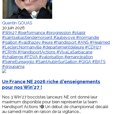
Quentin GOUAS
30 juin 2026
#Win27
#performance
#progression
#plaisir
#saintsebastiendemorsent
#aubevoye
#normandie
#gaillon
#valdhazey
#eure
#handisport
#ANS
#Healmed
#LeclercNormanville
#departementdeleure
#CDH27
#CRHN
#HandisportActions
#VivaLaSarbacane
#challenge
#FDVA
#valorisation
#emancipation
#SeineEureagglo
#SaintAubinSurGaillon
#GIGA
#BATS
#groupama
Un France NE 2026 riche d'enseignements
pour nos Win'27 !
Nos 3 Win'27 boccistes lanceurs NE ont donné leur
maximum disponible pour bien représenter la team
Handisport Actions !🔵 Un début de championnat décalé
au samedi matin en raison de la vigilance...