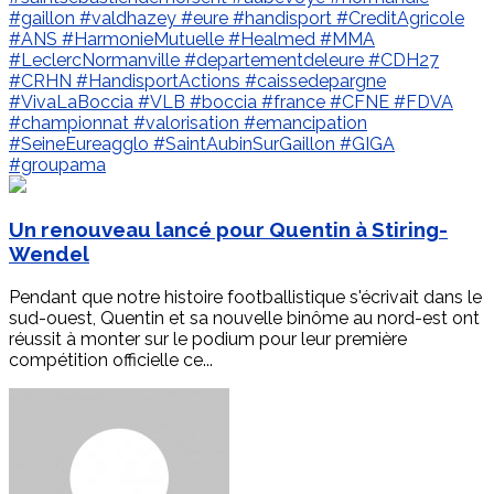
#gaillon
#valdhazey
#eure
#handisport
#CreditAgricole
#ANS
#HarmonieMutuelle
#Healmed
#MMA
#LeclercNormanville
#departementdeleure
#CDH27
#CRHN
#HandisportActions
#caissedepargne
#VivaLaBoccia
#VLB
#boccia
#france
#CFNE
#FDVA
#championnat
#valorisation
#emancipation
#SeineEureagglo
#SaintAubinSurGaillon
#GIGA
#groupama
Un renouveau lancé pour Quentin à Stiring-
Wendel
Pendant que notre histoire footballistique s'écrivait dans le
sud-ouest, Quentin et sa nouvelle binôme au nord-est ont
réussit à monter sur le podium pour leur première
compétition officielle ce...