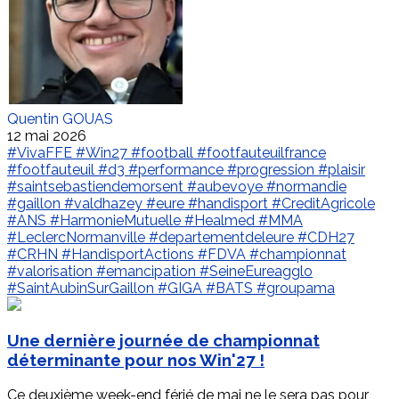
Quentin GOUAS
12 mai 2026
#VivaFFE
#Win27
#football
#footfauteuilfrance
#footfauteuil
#d3
#performance
#progression
#plaisir
#saintsebastiendemorsent
#aubevoye
#normandie
#gaillon
#valdhazey
#eure
#handisport
#CreditAgricole
#ANS
#HarmonieMutuelle
#Healmed
#MMA
#LeclercNormanville
#departementdeleure
#CDH27
#CRHN
#HandisportActions
#FDVA
#championnat
#valorisation
#emancipation
#SeineEureagglo
#SaintAubinSurGaillon
#GIGA
#BATS
#groupama
Une dernière journée de championnat
déterminante pour nos Win'27 !
Ce deuxième week-end férié de mai ne le sera pas pour