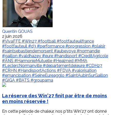
Quentin GOUAS
2 juin 2026
#VivaFFE
#Win27
#football
#footfauteuilfrance
#footfauteuil
#d3
#performance
#progression
#plaisir
#saintsebastiendemorsent
#aubevoye
#normandie
#gaillon
#valdhazey
#eure
#handisport
#CreditAgricole
#ANS
#HarmonieMutuelle
#Healmed
#MMA
#LeclercNormanville
#departementdeleure
#CDH27
#CRHN
#HandisportActions
#FDVA
#valorisation
#emancipation
#SeineEureagglo
#SaintAubinSurGaillon
#GIGA
#BATS
#groupama
La réserve des Win'27 finit par être de moins
en moins réservée !
En cette période de chaleur, nos p'tits Win'27 ont donné