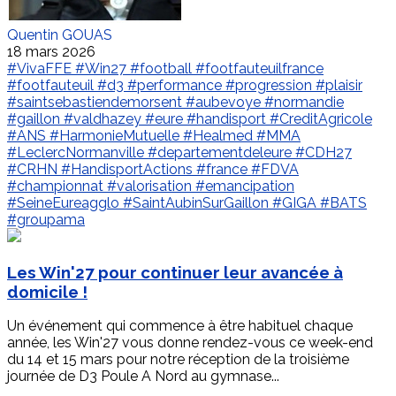
Quentin GOUAS
18 mars 2026
#VivaFFE
#Win27
#football
#footfauteuilfrance
#footfauteuil
#d3
#performance
#progression
#plaisir
#saintsebastiendemorsent
#aubevoye
#normandie
#gaillon
#valdhazey
#eure
#handisport
#CreditAgricole
#ANS
#HarmonieMutuelle
#Healmed
#MMA
#LeclercNormanville
#departementdeleure
#CDH27
#CRHN
#HandisportActions
#france
#FDVA
#championnat
#valorisation
#emancipation
#SeineEureagglo
#SaintAubinSurGaillon
#GIGA
#BATS
#groupama
Les Win'27 pour continuer leur avancée à
domicile !
Un événement qui commence à être habituel chaque
année, les Win'27 vous donne rendez-vous ce week-end
du 14 et 15 mars pour notre réception de la troisième
journée de D3 Poule A Nord au gymnase...