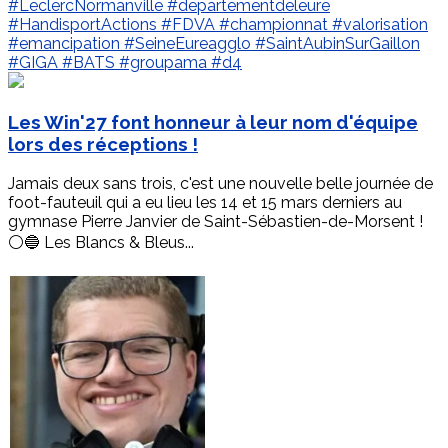
#LeclercNormanville
#departementdeleure
#HandisportActions
#FDVA
#championnat
#valorisation
#emancipation
#SeineEureagglo
#SaintAubinSurGaillon
#GIGA
#BATS
#groupama
#d4
Les Win'27 font honneur à leur nom d'équipe
lors des réceptions !
Jamais deux sans trois, c'est une nouvelle belle journée de
foot-fauteuil qui a eu lieu les 14 et 15 mars derniers au
gymnase Pierre Janvier de Saint-Sébastien-de-Morsent !
⚪️🔵 Les Blancs & Bleus...