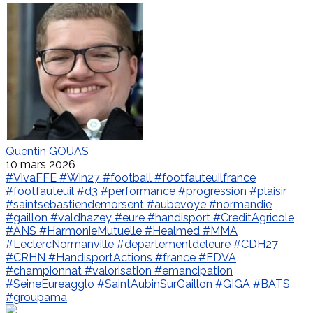
Quentin GOUAS
10 mars 2026
#VivaFFE
#Win27
#football
#footfauteuilfrance
#footfauteuil
#d3
#performance
#progression
#plaisir
#saintsebastiendemorsent
#aubevoye
#normandie
#gaillon
#valdhazey
#eure
#handisport
#CreditAgricole
#ANS
#HarmonieMutuelle
#Healmed
#MMA
#LeclercNormanville
#departementdeleure
#CDH27
#CRHN
#HandisportActions
#france
#FDVA
#championnat
#valorisation
#emancipation
#SeineEureagglo
#SaintAubinSurGaillon
#GIGA
#BATS
#groupama