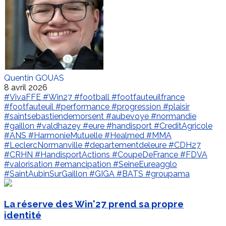
Quentin GOUAS
8 avril 2026
#VivaFFE
#Win27
#football
#footfauteuilfrance
#footfauteuil
#performance
#progression
#plaisir
#saintsebastiendemorsent
#aubevoye
#normandie
#gaillon
#valdhazey
#eure
#handisport
#CreditAgricole
#ANS
#HarmonieMutuelle
#Healmed
#MMA
#LeclercNormanville
#departementdeleure
#CDH27
#CRHN
#HandisportActions
#CoupeDeFrance
#FDVA
#valorisation
#emancipation
#SeineEureagglo
#SaintAubinSurGaillon
#GIGA
#BATS
#groupama
La réserve des Win'27 prend sa propre
identité