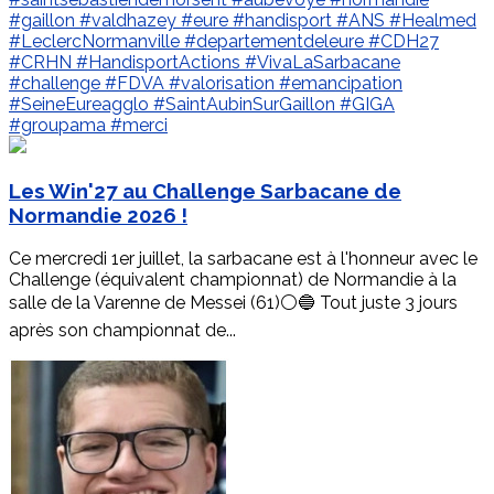
#gaillon
#valdhazey
#eure
#handisport
#ANS
#Healmed
#LeclercNormanville
#departementdeleure
#CDH27
#CRHN
#HandisportActions
#VivaLaSarbacane
#challenge
#FDVA
#valorisation
#emancipation
#SeineEureagglo
#SaintAubinSurGaillon
#GIGA
#groupama
#merci
Les Win'27 au Challenge Sarbacane de
Normandie 2026 !
Ce mercredi 1er juillet, la sarbacane est à l'honneur avec le
Challenge (équivalent championnat) de Normandie à la
salle de la Varenne de Messei (61)⚪️🔵 Tout juste 3 jours
après son championnat de...