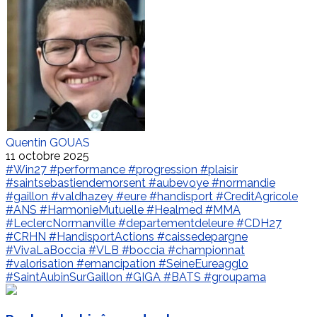
Quentin GOUAS
11 octobre 2025
#Win27
#performance
#progression
#plaisir
#saintsebastiendemorsent
#aubevoye
#normandie
#gaillon
#valdhazey
#eure
#handisport
#CreditAgricole
#ANS
#HarmonieMutuelle
#Healmed
#MMA
#LeclercNormanville
#departementdeleure
#CDH27
#CRHN
#HandisportActions
#caissedepargne
#VivaLaBoccia
#VLB
#boccia
#championnat
#valorisation
#emancipation
#SeineEureagglo
#SaintAubinSurGaillon
#GIGA
#BATS
#groupama