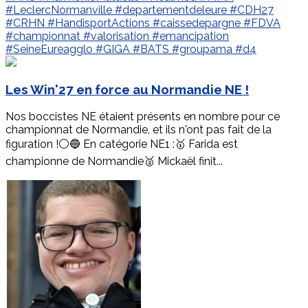
#LeclercNormanville
#departementdeleure
#CDH27
#CRHN
#HandisportActions
#caissedepargne
#FDVA
#championnat
#valorisation
#emancipation
#SeineEureagglo
#GIGA
#BATS
#groupama
#d4
Les Win'27 en force au Normandie NE !
Nos boccistes NE étaient présents en nombre pour ce
championnat de Normandie, et ils n'ont pas fait de la
figuration !⚪️🔵 En catégorie NE1 :🥇 Farida est
championne de Normandie🥈 Mickaël finit...