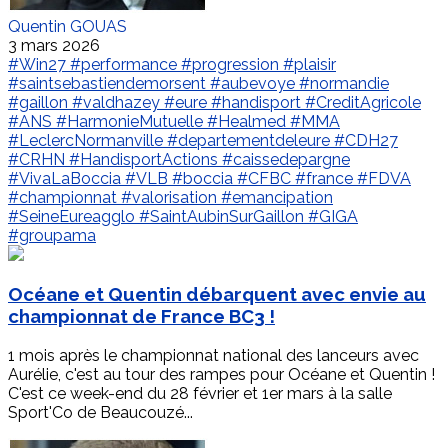
Quentin GOUAS
3 mars 2026
#Win27
#performance
#progression
#plaisir
#saintsebastiendemorsent
#aubevoye
#normandie
#gaillon
#valdhazey
#eure
#handisport
#CreditAgricole
#ANS
#HarmonieMutuelle
#Healmed
#MMA
#LeclercNormanville
#departementdeleure
#CDH27
#CRHN
#HandisportActions
#caissedepargne
#VivaLaBoccia
#VLB
#boccia
#CFBC
#france
#FDVA
#championnat
#valorisation
#emancipation
#SeineEureagglo
#SaintAubinSurGaillon
#GIGA
#groupama
Océane et Quentin débarquent avec envie au
championnat de France BC3 !
1 mois après le championnat national des lanceurs avec
Aurélie, c'est au tour des rampes pour Océane et Quentin !
C'est ce week-end du 28 février et 1er mars à la salle
Sport'Co de Beaucouzé...