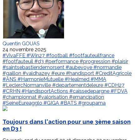
Quentin GOUAS
24 novembre 2025
#VivaFFE
#Win27
#football
#footfauteuilfrance
#footfauteuil
#d3
#performance
#progression
#plaisir
#saintsebastiendemorsent
#aubevoye
#normandie
#gaillon
#valdhazey
#eure
#handisport
#CreditAgricole
#ANS
#HarmonieMutuelle
#Healmed
#MMA
#LeclercNormanville
#departementdeleure
#CDH27
#CRHN
#HandisportActions
#caissedepargne
#FDVA
#championnat
#valorisation
#emancipation
#SeineEureagglo
#GIGA
#BATS
#groupama
Toujours dans l'action pour une 3ème saison
en D3 !