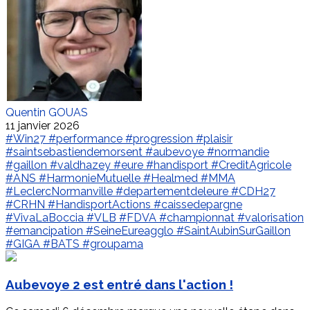
Quentin GOUAS
11 janvier 2026
#Win27
#performance
#progression
#plaisir
#saintsebastiendemorsent
#aubevoye
#normandie
#gaillon
#valdhazey
#eure
#handisport
#CreditAgricole
#ANS
#HarmonieMutuelle
#Healmed
#MMA
#LeclercNormanville
#departementdeleure
#CDH27
#CRHN
#HandisportActions
#caissedepargne
#VivaLaBoccia
#VLB
#FDVA
#championnat
#valorisation
#emancipation
#SeineEureagglo
#SaintAubinSurGaillon
#GIGA
#BATS
#groupama
Aubevoye 2 est entré dans l'action !