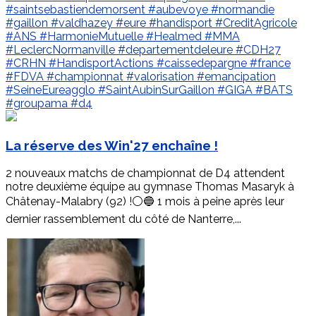
#saintsebastiendemorsent
#aubevoye
#normandie
#gaillon
#valdhazey
#eure
#handisport
#CreditAgricole
#ANS
#HarmonieMutuelle
#Healmed
#MMA
#LeclercNormanville
#departementdeleure
#CDH27
#CRHN
#HandisportActions
#caissedepargne
#france
#FDVA
#championnat
#valorisation
#emancipation
#SeineEureagglo
#SaintAubinSurGaillon
#GIGA
#BATS
#groupama
#d4
La réserve des Win'27 enchaîne !
2 nouveaux matchs de championnat de D4 attendent
notre deuxième équipe au gymnase Thomas Masaryk à
Châtenay-Malabry (92) !⚪️🔵 1 mois à peine après leur
dernier rassemblement du côté de Nanterre,...