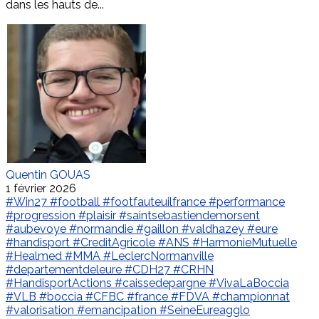
dans les hauts de...
Quentin GOUAS
1 février 2026
#Win27
#football
#footfauteuilfrance
#performance
#progression
#plaisir
#saintsebastiendemorsent
#aubevoye
#normandie
#gaillon
#valdhazey
#eure
#handisport
#CreditAgricole
#ANS
#HarmonieMutuelle
#Healmed
#MMA
#LeclercNormanville
#departementdeleure
#CDH27
#CRHN
#HandisportActions
#caissedepargne
#VivaLaBoccia
#VLB
#boccia
#CFBC
#france
#FDVA
#championnat
#valorisation
#emancipation
#SeineEureagglo