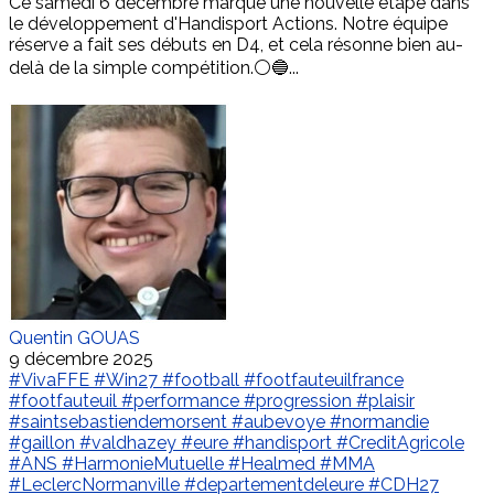
Ce samedi 6 décembre marque une nouvelle étape dans
le développement d'Handisport Actions. Notre équipe
réserve a fait ses débuts en D4, et cela résonne bien au-
delà de la simple compétition.⚪️🔵...
Quentin GOUAS
9 décembre 2025
#VivaFFE
#Win27
#football
#footfauteuilfrance
#footfauteuil
#performance
#progression
#plaisir
#saintsebastiendemorsent
#aubevoye
#normandie
#gaillon
#valdhazey
#eure
#handisport
#CreditAgricole
#ANS
#HarmonieMutuelle
#Healmed
#MMA
#LeclercNormanville
#departementdeleure
#CDH27