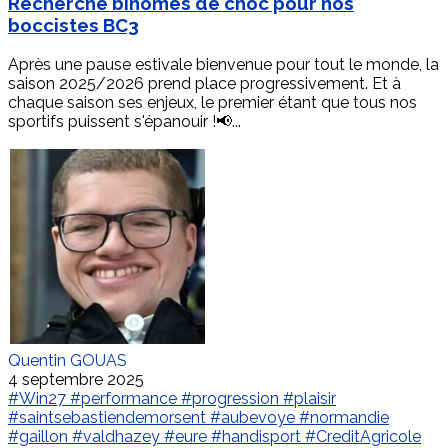
Recherche binômes de choc pour nos
boccistes BC3
Après une pause estivale bienvenue pour tout le monde, la
saison 2025/2026 prend place progressivement. Et à
chaque saison ses enjeux, le premier étant que tous nos
sportifs puissent s'épanouir !📢...
Quentin GOUAS
4 septembre 2025
#Win27
#performance
#progression
#plaisir
#saintsebastiendemorsent
#aubevoye
#normandie
#gaillon
#valdhazey
#eure
#handisport
#CreditAgricole