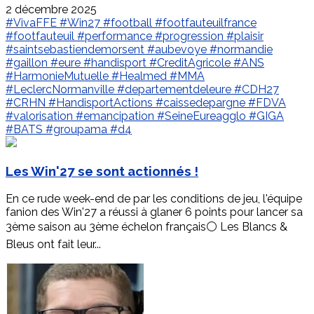
2 décembre 2025
#VivaFFE
#Win27
#football
#footfauteuilfrance
#footfauteuil
#performance
#progression
#plaisir
#saintsebastiendemorsent
#aubevoye
#normandie
#gaillon
#eure
#handisport
#CreditAgricole
#ANS
#HarmonieMutuelle
#Healmed
#MMA
#LeclercNormanville
#departementdeleure
#CDH27
#CRHN
#HandisportActions
#caissedepargne
#FDVA
#valorisation
#emancipation
#SeineEureagglo
#GIGA
#BATS
#groupama
#d4
Les Win'27 se sont actionnés !
En ce rude week-end de par les conditions de jeu, l'équipe
fanion des Win'27 a réussi à glaner 6 points pour lancer sa
3ème saison au 3ème échelon français⚪️ Les Blancs &
Bleus ont fait leur...