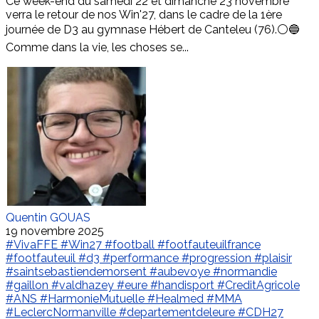
Ce week-end du samedi 22 et dimanche 23 novembre
verra le retour de nos Win'27, dans le cadre de la 1ère
journée de D3 au gymnase Hébert de Canteleu (76).⚪️🔵
Comme dans la vie, les choses se...
Quentin GOUAS
19 novembre 2025
#VivaFFE
#Win27
#football
#footfauteuilfrance
#footfauteuil
#d3
#performance
#progression
#plaisir
#saintsebastiendemorsent
#aubevoye
#normandie
#gaillon
#valdhazey
#eure
#handisport
#CreditAgricole
#ANS
#HarmonieMutuelle
#Healmed
#MMA
#LeclercNormanville
#departementdeleure
#CDH27