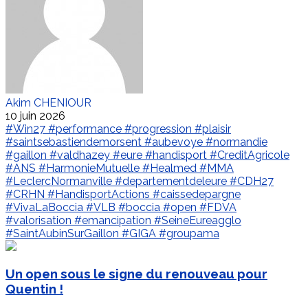
Akim CHENIOUR
10 juin 2026
#Win27
#performance
#progression
#plaisir
#saintsebastiendemorsent
#aubevoye
#normandie
#gaillon
#valdhazey
#eure
#handisport
#CreditAgricole
#ANS
#HarmonieMutuelle
#Healmed
#MMA
#LeclercNormanville
#departementdeleure
#CDH27
#CRHN
#HandisportActions
#caissedepargne
#VivaLaBoccia
#VLB
#boccia
#open
#FDVA
#valorisation
#emancipation
#SeineEureagglo
#SaintAubinSurGaillon
#GIGA
#groupama
Un open sous le signe du renouveau pour
Quentin !