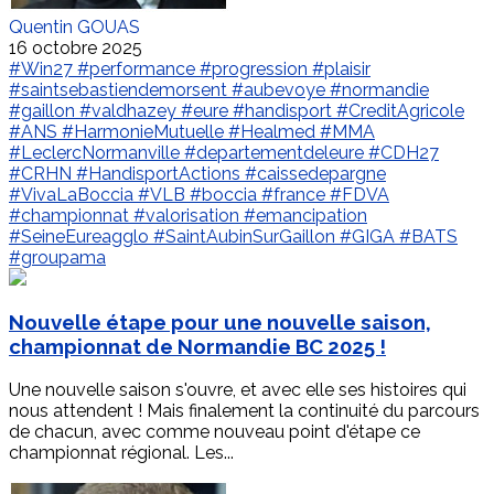
Quentin GOUAS
16 octobre 2025
#Win27
#performance
#progression
#plaisir
#saintsebastiendemorsent
#aubevoye
#normandie
#gaillon
#valdhazey
#eure
#handisport
#CreditAgricole
#ANS
#HarmonieMutuelle
#Healmed
#MMA
#LeclercNormanville
#departementdeleure
#CDH27
#CRHN
#HandisportActions
#caissedepargne
#VivaLaBoccia
#VLB
#boccia
#france
#FDVA
#championnat
#valorisation
#emancipation
#SeineEureagglo
#SaintAubinSurGaillon
#GIGA
#BATS
#groupama
Nouvelle étape pour une nouvelle saison,
championnat de Normandie BC 2025 !
Une nouvelle saison s'ouvre, et avec elle ses histoires qui
nous attendent ! Mais finalement la continuité du parcours
de chacun, avec comme nouveau point d'étape ce
championnat régional. Les...