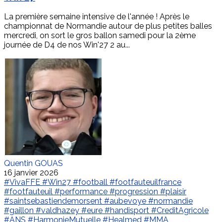
La première semaine intensive de l'année ! Après le
championnat de Normandie autour de plus petites balles
mercredi, on sort le gros ballon samedi pour la 2ème
journée de D4 de nos Win'27 2 au...
Quentin GOUAS
16 janvier 2026
#VivaFFE
#Win27
#football
#footfauteuilfrance
#footfauteuil
#performance
#progression
#plaisir
#saintsebastiendemorsent
#aubevoye
#normandie
#gaillon
#valdhazey
#eure
#handisport
#CreditAgricole
#ANS
#HarmonieMutuelle
#Healmed
#MMA