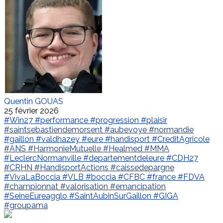
Quentin GOUAS
25 février 2026
#Win27
#performance
#progression
#plaisir
#saintsebastiendemorsent
#aubevoye
#normandie
#gaillon
#valdhazey
#eure
#handisport
#CreditAgricole
#ANS
#HarmonieMutuelle
#Healmed
#MMA
#LeclercNormanville
#departementdeleure
#CDH27
#CRHN
#HandisportActions
#caissedepargne
#VivaLaBoccia
#VLB
#boccia
#CFBC
#france
#FDVA
#championnat
#valorisation
#emancipation
#SeineEureagglo
#SaintAubinSurGaillon
#GIGA
#groupama