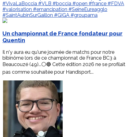
#VivaLaBoccia
#VLB
#boccia
#open
#france
#FDVA
#valorisation
#emancipation
#SeineEureagglo
#SaintAubinSurGaillon
#GIGA
#groupama
Un championnat de France fondateur pour
Quentin
Il n'y aura eu qu'une journée de matchs pour notre
bibinôme lors de ce championnat de France BC3 à
Beaucouzé (49)...⚪️🔵 Cette édition 2026 ne se profilait
pas comme souhaitée pour Handisport...