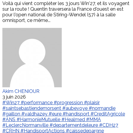
Voilà qui vient compléter les 3 jours Win'27, et ils voyagent
sur la route ! Quentin traversera la France d'ouest en est
pour l'open national de Stiring-Wendel (57) à la salle
omnisport, ce même...
Akim CHENIOUR
3 juin 2026
#Win27
#performance
#progression
#plaisir
#saintsebastiendemorsent
#aubevoye
#normandie
#gaillon
#valdhazey
#eure
#handisport
#CreditAgricole
#ANS
#HarmonieMutuelle
#Healmed
#MMA
#LeclercNormanville
#departementdeleure
#CDH27
#CRHN
#HandisportActions
#caissedepargne