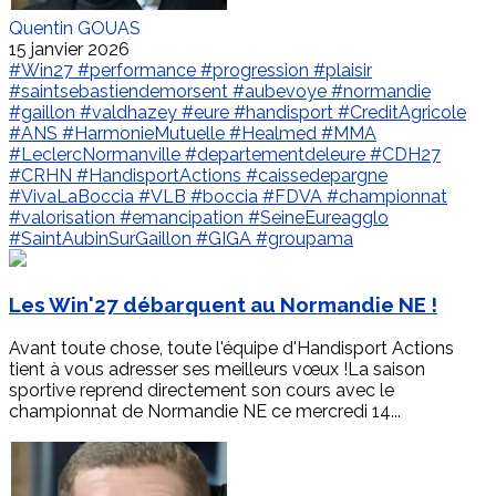
Quentin GOUAS
15 janvier 2026
#Win27
#performance
#progression
#plaisir
#saintsebastiendemorsent
#aubevoye
#normandie
#gaillon
#valdhazey
#eure
#handisport
#CreditAgricole
#ANS
#HarmonieMutuelle
#Healmed
#MMA
#LeclercNormanville
#departementdeleure
#CDH27
#CRHN
#HandisportActions
#caissedepargne
#VivaLaBoccia
#VLB
#boccia
#FDVA
#championnat
#valorisation
#emancipation
#SeineEureagglo
#SaintAubinSurGaillon
#GIGA
#groupama
Les Win'27 débarquent au Normandie NE !
Avant toute chose, toute l'équipe d'Handisport Actions
tient à vous adresser ses meilleurs vœux !La saison
sportive reprend directement son cours avec le
championnat de Normandie NE ce mercredi 14...