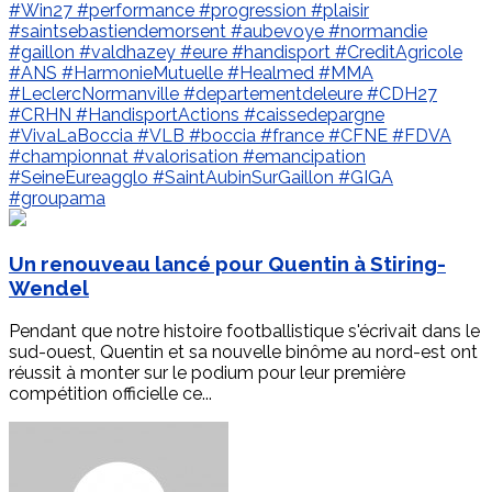
#Win27
#performance
#progression
#plaisir
#saintsebastiendemorsent
#aubevoye
#normandie
#gaillon
#valdhazey
#eure
#handisport
#CreditAgricole
#ANS
#HarmonieMutuelle
#Healmed
#MMA
#LeclercNormanville
#departementdeleure
#CDH27
#CRHN
#HandisportActions
#caissedepargne
#VivaLaBoccia
#VLB
#boccia
#france
#CFNE
#FDVA
#championnat
#valorisation
#emancipation
#SeineEureagglo
#SaintAubinSurGaillon
#GIGA
#groupama
Un renouveau lancé pour Quentin à Stiring-
Wendel
Pendant que notre histoire footballistique s'écrivait dans le
sud-ouest, Quentin et sa nouvelle binôme au nord-est ont
réussit à monter sur le podium pour leur première
compétition officielle ce...