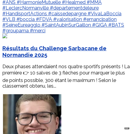
#ANS
#HarmonieMutuelle
#Healmed
#MMA
#LeclercNormanville
#departementdeleure
#HandisportActions
#caissedepargne
#VivaLaBoccia
#VLB
#boccia
#FDVA
#valorisation
#emancipation
#SeineEureagglo
#SaintAubinSurGaillon
#GIGA
#BATS
#groupama
#merci
Résultats du Challenge Sarbacane de
Normandie 2025
Deux phases attendaient nos quatre sportifs présents ! La
première 👉 10 salves de 3 flèches pour marquer le plus
de points possible, 300 étant le maximum ! Selon le
classement obtenu, les...