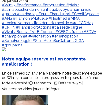
26 janvier 2026
#Win27
#performance
#progression
#plaisir
#saintsebastiendemorsent
#aubevoye
#normandie
#gaillon
#valdhazey
#eure
#handisport
#CreditAgricole
#ANS
#HarmonieMutuelle
#Healmed
#MMA
#LeclercNormanville
#departementdeleure
#CDH27
#CRHN
#HandisportActions
#caissedepargne
#VivaLaBoccia
#VLB
#boccia
#CFBC
#france
#FDVA
#championnat
#valorisation
#emancipation
#SeineEureagglo
#SaintAubinSurGaillon
#GIGA
#groupama
Notre équipe réserve est en constante
amélioration !
En ce samedi 17 janvier à Nanterre, notre deuxième équipe
de Win'27 a continué sa progression toujours face à une
forte adversité !⚪️ 1er match : ❎ Défaite 0-5 🆚
Vaucresson 2Nos joueurs intègrent...