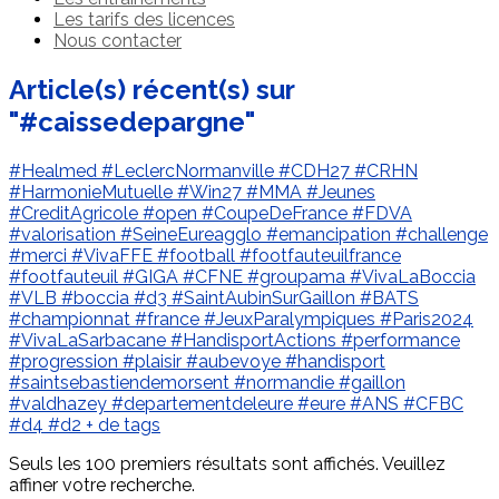
Les tarifs des licences
Nous contacter
Article(s) récent(s) sur
"#caissedepargne"
#Healmed
#LeclercNormanville
#CDH27
#CRHN
#HarmonieMutuelle
#Win27
#MMA
#Jeunes
#CreditAgricole
#open
#CoupeDeFrance
#FDVA
#valorisation
#SeineEureagglo
#emancipation
#challenge
#merci
#VivaFFE
#football
#footfauteuilfrance
#footfauteuil
#GIGA
#CFNE
#groupama
#VivaLaBoccia
#VLB
#boccia
#d3
#SaintAubinSurGaillon
#BATS
#championnat
#france
#JeuxParalympiques
#Paris2024
#VivaLaSarbacane
#HandisportActions
#performance
#progression
#plaisir
#aubevoye
#handisport
#saintsebastiendemorsent
#normandie
#gaillon
#valdhazey
#departementdeleure
#eure
#ANS
#CFBC
#d4
#d2
+ de tags
Seuls les 100 premiers résultats sont affichés. Veuillez
affiner votre recherche.