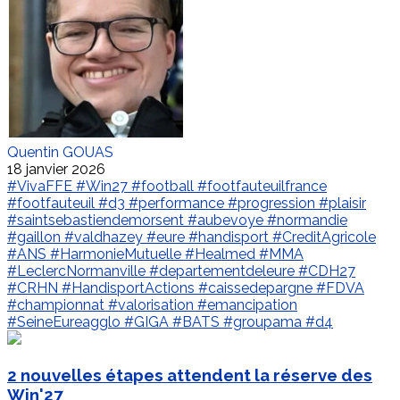
Quentin GOUAS
18 janvier 2026
#VivaFFE
#Win27
#football
#footfauteuilfrance
#footfauteuil
#d3
#performance
#progression
#plaisir
#saintsebastiendemorsent
#aubevoye
#normandie
#gaillon
#valdhazey
#eure
#handisport
#CreditAgricole
#ANS
#HarmonieMutuelle
#Healmed
#MMA
#LeclercNormanville
#departementdeleure
#CDH27
#CRHN
#HandisportActions
#caissedepargne
#FDVA
#championnat
#valorisation
#emancipation
#SeineEureagglo
#GIGA
#BATS
#groupama
#d4
2 nouvelles étapes attendent la réserve des
Win'27