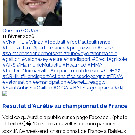
Quentin GOUAS
11 février 2026
#VivaFFE
#Win27
#football
#footfauteuilfrance
#footfauteuil
#performance
#progression
#plaisir
#saintsebastiendemorsent
#aubevoye
#normandie
#gaillon
#valdhazey
#eure
#handisport
#CreditAgricole
#ANS
#HarmonieMutuelle
#Healmed
#MMA
#LeclercNormanville
#departementdeleure
#CDH27
#CRHN
#HandisportActions
#caissedepargne
#FDVA
#valorisation
#emancipation
#SeineEureagglo
#SaintAubinSurGaillon
#GIGA
#BATS
#groupama
#d4
Résultat d'Aurélie au championnat de France
Voici ce qu'Aurélie a publié sur sa page Facebook (photo
et texte).⚪🔵 "Dernières nouvelles de mon parcours
sportif…Ce week-end, championnat de France à Baisieux