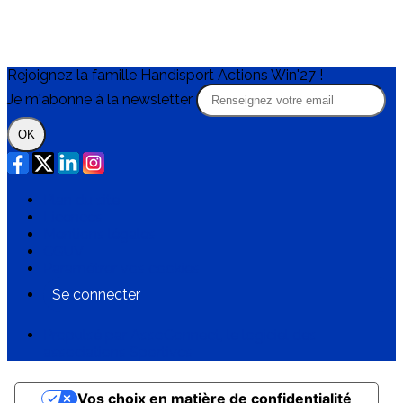
Rejoignez la famille Handisport Actions Win'27 !
Je m'abonne à la newsletter
OK
Plan du site
Licences
Mentions légales
CGUV
Paramétrer vos cookies
Se connecter
Propulsé par AssoConnect, le logiciel des
associations Sportives
Vos choix en matière de confidentialité