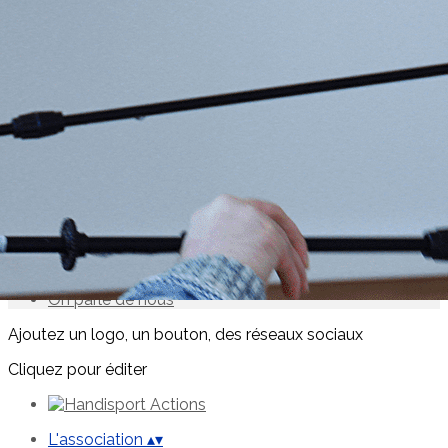
Exporter les lignes sélectionnées
Exporter toutes les colonnes
Exporter uniquement les colonnes affichées
Menu
<
>
Accueil
Actualités Ecosystème
Notre histoire
Conseil d'administration
Partenaires publics
Partenaires privés
On parle de nous
Ajoutez un logo, un bouton, des réseaux sociaux
Cliquez pour éditer
L'association
▴
▾