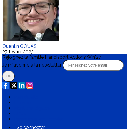
Quentin GOUAS
27 février 2023
Rejoignez la famille Handisport Actions Win'27 !
Je m'abonne à la newsletter
OK
Plan du site
Licences
Mentions légales
CGUV
Paramétrer vos cookies
Se connecter