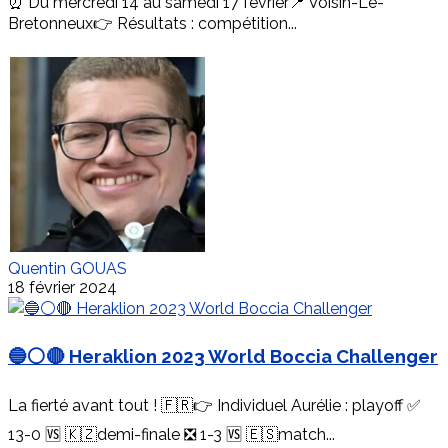
⏰ Du mercredi 14 au samedi 17 février📍 Voisin-Le-
Bretonneux👉 Résultats : compétition...
Quentin GOUAS
18 février 2024
🔵⚪️🔴 Heraklion 2023 World Boccia Challenger
La fierté avant tout ! 🇫🇷👉 Individuel Aurélie : playoff ✅
13-0 🆚 🇰🇿demi-finale ❎ 1-3 🆚 🇪🇸match...