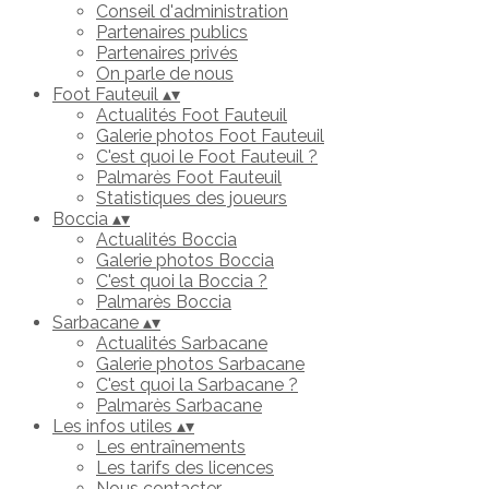
Conseil d'administration
Partenaires publics
Partenaires privés
On parle de nous
Foot Fauteuil
▴
▾
Actualités Foot Fauteuil
Galerie photos Foot Fauteuil
C'est quoi le Foot Fauteuil ?
Palmarès Foot Fauteuil
Statistiques des joueurs
Boccia
▴
▾
Actualités Boccia
Galerie photos Boccia
C'est quoi la Boccia ?
Palmarès Boccia
Sarbacane
▴
▾
Actualités Sarbacane
Galerie photos Sarbacane
C'est quoi la Sarbacane ?
Palmarès Sarbacane
Les infos utiles
▴
▾
Les entraînements
Les tarifs des licences
Nous contacter