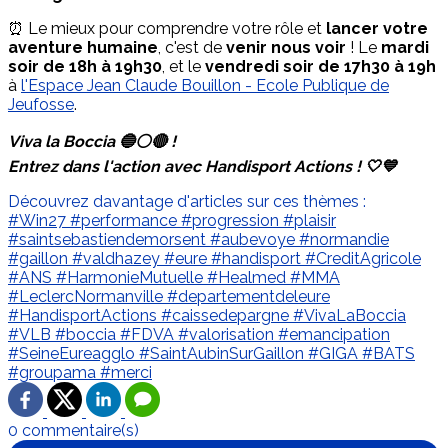
⏰ Le mieux pour comprendre votre rôle et
lancer votre
aventure humaine
, c'est de
venir nous voir
! Le
mardi
soir de 18h à 19h30
, et le
vendredi soir de 17h30 à 19h
à
l'Espace Jean Claude Bouillon - Ecole Publique de
Jeufosse
.
Viva la Boccia 🔵⚪🔴 !
Entrez dans l'action avec Handisport Actions ! 🤍💙
Découvrez davantage d'articles sur ces thèmes :
#Win27
#performance
#progression
#plaisir
#saintsebastiendemorsent
#aubevoye
#normandie
#gaillon
#valdhazey
#eure
#handisport
#CreditAgricole
#ANS
#HarmonieMutuelle
#Healmed
#MMA
#LeclercNormanville
#departementdeleure
#HandisportActions
#caissedepargne
#VivaLaBoccia
#VLB
#boccia
#FDVA
#valorisation
#emancipation
#SeineEureagglo
#SaintAubinSurGaillon
#GIGA
#BATS
#groupama
#merci
0 commentaire(s)