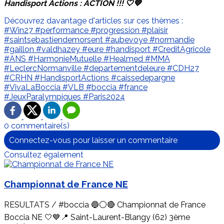
Handisport Actions : ACTION !!! 🤍💙
Découvrez davantage d'articles sur ces thèmes :
#Win27
#performance
#progression
#plaisir
#saintsebastiendemorsent
#aubevoye
#normandie
#gaillon
#valdhazey
#eure
#handisport
#CreditAgricole
#ANS
#HarmonieMutuelle
#Healmed
#MMA
#LeclercNormanville
#departementdeleure
#CDH27
#CRHN
#HandisportActions
#caissedepargne
#VivaLaBoccia
#VLB
#boccia
#france
#JeuxParalympiques
#Paris2024
0 commentaire(s)
Connectez-vous pour laisser un commentaire
Consultez également
Championnat de France NE
RESULTATS / #boccia 🔵⚪🔴 Championnat de France
Boccia NE 🤍💙📍 Saint-Laurent-Blangy (62) 3ème