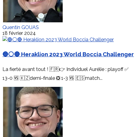
Quentin GOUAS
18 février 2024
🔵⚪️🔴 Heraklion 2023 World Boccia Challenger
La fierté avant tout ! 🇫🇷👉 Individuel Aurélie : playoff ✅
13-0 🆚 🇰🇿demi-finale ❎ 1-3 🆚 🇪🇸match...