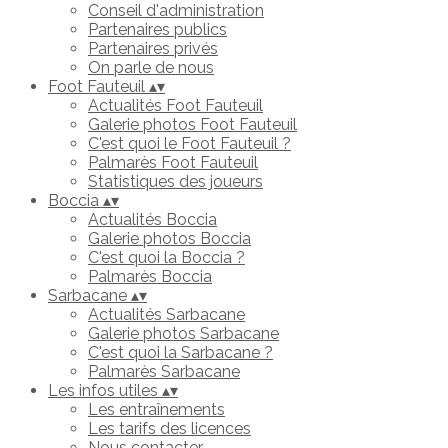
Conseil d'administration
Partenaires publics
Partenaires privés
On parle de nous
Foot Fauteuil
▴
▾
Actualités Foot Fauteuil
Galerie photos Foot Fauteuil
C'est quoi le Foot Fauteuil ?
Palmarès Foot Fauteuil
Statistiques des joueurs
Boccia
▴
▾
Actualités Boccia
Galerie photos Boccia
C'est quoi la Boccia ?
Palmarès Boccia
Sarbacane
▴
▾
Actualités Sarbacane
Galerie photos Sarbacane
C'est quoi la Sarbacane ?
Palmarès Sarbacane
Les infos utiles
▴
▾
Les entraînements
Les tarifs des licences
Nous contacter