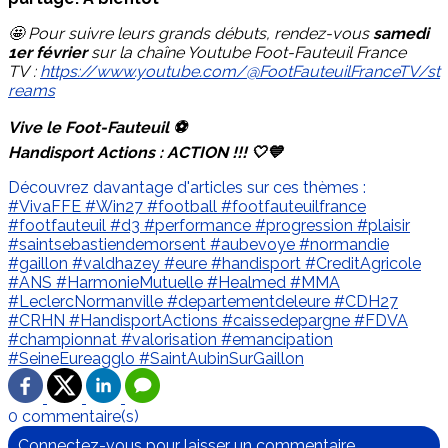
🤩 Pour suivre leurs grands débuts, rendez-vous
samedi
1er février
sur la chaîne Youtube Foot-Fauteuil France
TV :
https://www.youtube.com/@FootFauteuilFranceTV/st
reams
Vive le Foot-Fauteuil ⚽️
Handisport Actions : ACTION !!! 🤍💙
Découvrez davantage d'articles sur ces thèmes :
#VivaFFE
#Win27
#football
#footfauteuilfrance
#footfauteuil
#d3
#performance
#progression
#plaisir
#saintsebastiendemorsent
#aubevoye
#normandie
#gaillon
#valdhazey
#eure
#handisport
#CreditAgricole
#ANS
#HarmonieMutuelle
#Healmed
#MMA
#LeclercNormanville
#departementdeleure
#CDH27
#CRHN
#HandisportActions
#caissedepargne
#FDVA
#championnat
#valorisation
#emancipation
#SeineEureagglo
#SaintAubinSurGaillon
0 commentaire(s)
Connectez-vous pour laisser un commentaire