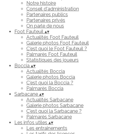
Notre histoire
Conseil d'administration
Partenaires publics
Partenaires privés
On parle de nous
Foot Fauteuil
▴
▾
Actualités Foot Fauteuil
Galerie photos Foot Fauteuil
C'est quoi le Foot Fauteuil ?
Palmarès Foot Fauteuil
Statistiques des joueurs
Boccia
▴
▾
Actualités Boccia
Galerie photos Boccia
C'est quoi la Boccia ?
Palmarès Boccia
Sarbacane
▴
▾
Actualités Sarbacane
Galerie photos Sarbacane
C'est quoi la Sarbacane ?
Palmarès Sarbacane
Les infos utiles
▴
▾
Les entraînements
Les tarifs des licences