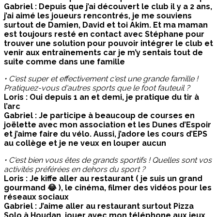
Gabriel : Depuis que j’ai découvert le club il y a 2 ans,
j’ai aimé les joueurs rencontrés, je me souviens
surtout de Damien, David et toi Akim. Et ma maman
est toujours resté en contact avec Stéphane pour
trouver une solution pour pouvoir intégrer le club et
venir aux entraînements car je m’y sentais tout de
suite comme dans une famille
• C'est super et effectivement c'est une grande famille !
Pratiquez-vous d'autres sports que le foot fauteuil ?
Loris : Oui depuis 1 an et demi, je pratique du tir à
l’arc
Gabriel : Je participe à beaucoup de courses en
joëlette avec mon association et les Dunes d’Espoir
et j’aime faire du vélo. Aussi, j’adore les cours d’EPS
au collège et je ne veux en louper aucun
• C'est bien vous êtes de grands sportifs ! Quelles sont vos
activités préférées en dehors du sport ?
Loris : Je kiffe aller au restaurant ( je suis un grand
gourmand 😂 ), le cinéma, filmer des vidéos pour les
réseaux sociaux
Gabriel : J’aime aller au restaurant surtout Pizza
Solo à Houdan, jouer avec mon téléphone aux jeux