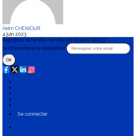
Akim CHENIOUR
4 juin 2023
Rejoignez la famille Handisport Actions Win'27 !
Je m'abonne à la newsletter
OK
Plan du site
Licences
Mentions légales
CGUV
Paramétrer vos cookies
Se connecter
Propulsé par AssoConnect, le logiciel des
associations Sportives