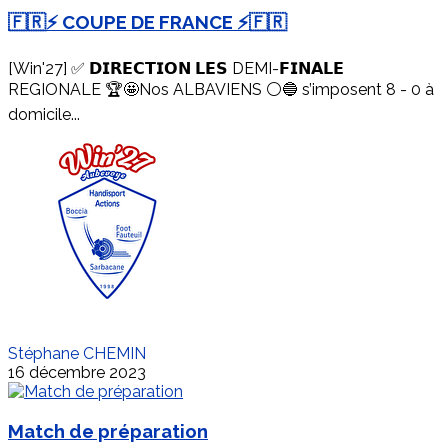
🇫🇷⚡️ COUPE DE FRANCE ⚡️🇫🇷
[Win'27] ✅ 𝗗𝗜𝗥𝗘𝗖𝗧𝗜𝗢𝗡 𝗟𝗘𝗦 DEMI-𝗙𝗜𝗡𝗔𝗟𝗘
REGIONALE 🏆🤩Nos ALBAVIENS ⚪️🔵 s’imposent 8 - 0 à
domicile...
Stéphane CHEMIN
16 décembre 2023
Match de préparation