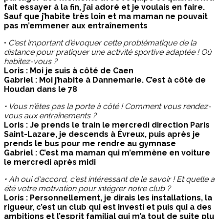
fait essayer à la fin, j’ai adoré et je voulais en faire.
Sauf que j’habite très loin et ma maman ne pouvait
pas m’emmener aux entraînements
•
C'est important d'évoquer cette problématique de la
distance pour pratiquer une activité sportive adaptée ! Où
habitez-vous ?
Loris : Moi je suis à côté de Caen
Gabriel : Moi j’habite à Dannemarie. C’est à côté de
Houdan dans le 78
• Vous n'êtes pas la porte à côté ! Comment vous rendez-
vous aux entraînements ?
Loris : Je prends le train le mercredi direction Paris
Saint-Lazare, je descends à Évreux, puis après je
prends le bus pour me rendre au gymnase
Gabriel : C’est ma maman qui m’emmène en voiture
le mercredi après midi
• Ah oui d'accord, c'est intéressant de le savoir ! Et quelle a
été votre motivation pour intégrer notre club ?
Loris : Personnellement, je dirais les installations, la
rigueur, c’est un club qui est investi et puis qui a des
ambitions et l’esprit familial qui m’a tout de suite plu