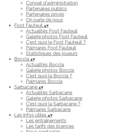
Conseil d'administration
Partenaires publics
Partenaires privés
On parle de nous
Foot Fauteuil
▴
▾
Actualités Foot Fauteuil
Galerie photos Foot Fauteuil
C'est quoi le Foot Fauteuil ?
Palmarès Foot Fauteuil
Statistiques des joueurs
Boccia
▴
▾
Actualités Boccia
Galerie photos Boccia
C'est quoi la Boccia ?
Palmarès Boccia
Sarbacane
▴
▾
Actualités Sarbacane
Galerie photos Sarbacane
C'est quoi la Sarbacane ?
Palmarès Sarbacane
Les infos utiles
▴
▾
Les entraînements
Les tarifs des licences
Nous contacter