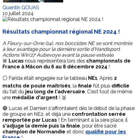
Quentin GOUAS
10 juillet 2024
Résultats championnat régional NE 2024 !
A Fleury-sur-Orne (14), nos boccistes NE se sont montrés
à leur avantage pour la dernière sortie d'Handisport
Actions Win'27 Aubevoye avant la pause estivale.
🚨
Lucas
nous représentera lors des
championnats de
France à Mâcon du 6 au 8 décembre 2024
!
⚪️ Farida était engagée sur le tableau
NE1
. Après
2
matchs de poule maitrisés
, la
finale
fût plus
difficile
du fait du
jeu long de l'adversaire
. C'est tout de même
une
médaille d'argent
! 🥈
🔵 Lucas et Damien s'affrontaient dès le début de la phase
de groupe en NE2, et déjà une
confrontation serrée
remportée par Lucas
! En terminant à la 1ère place, il
s'adjuge la demie puis la finale
, pour être sacré
champion de Normandie
et donc
qualifié pour les
France
!