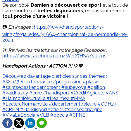
De son côté,
Damien a découvert ce sport
et a tout de
suite montré de
belles dispositions
, en passant même
tout proche d'une victoire
!
📷
En images
:
https://www.handisportactions-
win27.fr/galleries/51664-championnat-de-normandie-ne-
2024
🤩
Revivez les matchs sur notre page Facebook :
https://www.facebook.com/Win27HSA/videos
Handisport Actions : ACTION !!! 🤍💙
Découvrez davantage d'articles sur ces thèmes :
#Win27
#performance
#progression
#plaisir
#saintsebastiendemorsent
#aubevoye
#gaillon
#valdhazey
#eure
#handisport
#CreditAgricole
#ANS
#HarmonieMutuelle
#Healmed
#MMA
#LeclercNormanville
#departementdeleure
#CDH27
#CRHN
#HandisportActions
#caissedepargne
#VivaLaBoccia
#VLB
#boccia
#CFNE