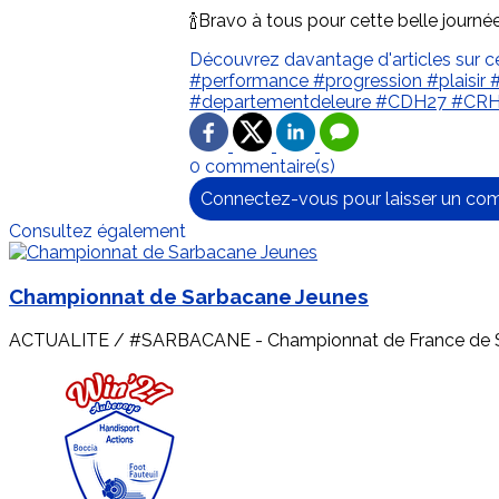
🍾Bravo à tous pour cette belle journé
Découvrez davantage d'articles sur c
#performance
#progression
#plaisir
#departementdeleure
#CDH27
#CR
0 commentaire(s)
Connectez-vous pour laisser un co
Consultez également
Championnat de Sarbacane Jeunes
ACTUALITE / #SARBACANE - Championnat de France de Sar