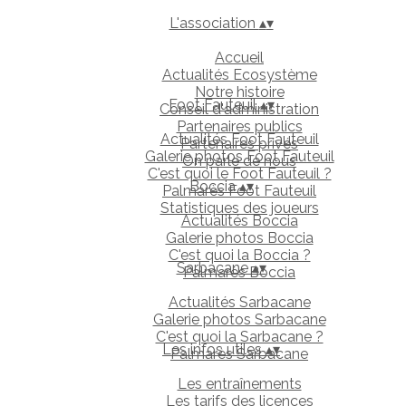
L'association
▴
▾
Accueil
Actualités Ecosystème
Notre histoire
Foot Fauteuil
▴
▾
Conseil d'administration
Partenaires publics
Actualités Foot Fauteuil
Partenaires privés
Galerie photos Foot Fauteuil
On parle de nous
C'est quoi le Foot Fauteuil ?
Boccia
▴
▾
Palmarès Foot Fauteuil
Statistiques des joueurs
Actualités Boccia
Galerie photos Boccia
C'est quoi la Boccia ?
Sarbacane
▴
▾
Palmarès Boccia
Actualités Sarbacane
Galerie photos Sarbacane
C'est quoi la Sarbacane ?
Les infos utiles
▴
▾
Palmarès Sarbacane
Les entraînements
Les tarifs des licences