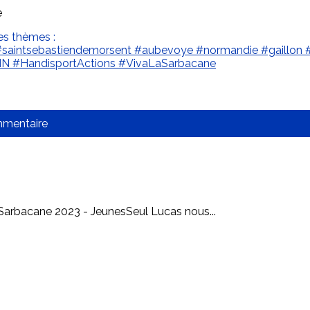
e
es thèmes :
#saintsebastiendemorsent
#aubevoye
#normandie
#gaillon
HN
#HandisportActions
#VivaLaSarbacane
mmentaire
bacane 2023 - JeunesSeul Lucas nous...