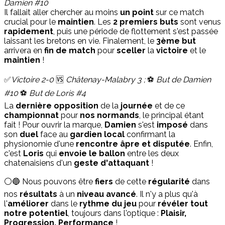
Damien #10
Il fallait aller chercher au moins
un point
sur ce match
crucial pour le
maintien
. Les
2 premiers buts
sont venus
rapidement
, puis une période de flottement s'est passée
laissant les bretons en vie. Finalement, le
3ème but
arrivera en
fin de match
pour
sceller
la
victoire
et le
maintien
!
✅
Victoire 2-0
🆚
Châtenay-Malabry 3 ;
⚽️
But de Damien
#10
⚽️
But de Loris #4
La
dernière opposition
de la
journée
et de ce
championnat
pour
nos normands
, le principal étant
fait ! Pour ouvrir la marque,
Damien
s'est
imposé
dans
son
duel
face au
gardien local
confirmant la
physionomie d'une
rencontre âpre et disputée
. Enfin,
c'est
Loris
qui
envoie le ballon
entre les deux
chatenaisiens d'un
geste d'attaquant
!
⚪️🔵 Nous pouvons être
fiers
de cette
régularité
dans
nos
résultats
à un
niveau avancé
. Il n'y a plus qu'à
l'
améliorer
dans le
rythme du jeu
pour
révéler tout
notre potentiel
, toujours dans l'optique :
Plaisir,
Progression, Performance
!