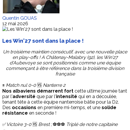
Quentin GOUAS
12 mai 2026
Les Win'27 sont dans la place !
Un troisième maintien consécutif, avec une nouvelle place
en play-offs ! A Châtenay-Malabry (92), les Win'27
d'Aubevoye se sont positionnés comme une équipe
commençant à être référence dans la troisième division
française
🟰
Match nul 0-0
🆚
Nanterre 2
Nos albaviens démarrent fort
cette ultime journée tant
par l'
adversité
que par l'
intensité
qui en a découlée,
tenant tête à cette équipe nanterroise bâtie pour la D2.
Des
occasions
en première mi-temps, et une
solide
résistance
en seconde !
✅
Victoire 3-0
🆚
Brest ;
⚽️⚽️⚽️
Triplé de notre capitaine