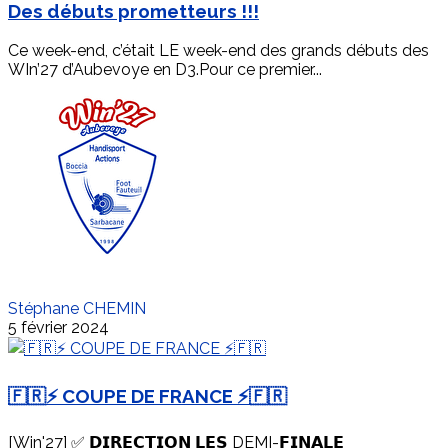
Des débuts prometteurs !!!
Ce week-end, c’était LE week-end des grands débuts des
WIn’27 d’Aubevoye en D3.Pour ce premier...
Stéphane CHEMIN
5 février 2024
🇫🇷⚡️ COUPE DE FRANCE ⚡️🇫🇷
[Win'27] ✅ 𝗗𝗜𝗥𝗘𝗖𝗧𝗜𝗢𝗡 𝗟𝗘𝗦 DEMI-𝗙𝗜𝗡𝗔𝗟𝗘