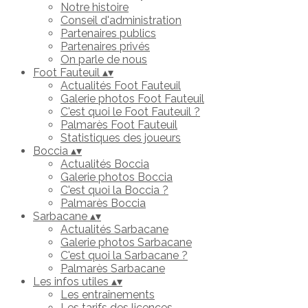
Notre histoire
Conseil d'administration
Partenaires publics
Partenaires privés
On parle de nous
Foot Fauteuil
▴
▾
Actualités Foot Fauteuil
Galerie photos Foot Fauteuil
C'est quoi le Foot Fauteuil ?
Palmarès Foot Fauteuil
Statistiques des joueurs
Boccia
▴
▾
Actualités Boccia
Galerie photos Boccia
C'est quoi la Boccia ?
Palmarès Boccia
Sarbacane
▴
▾
Actualités Sarbacane
Galerie photos Sarbacane
C'est quoi la Sarbacane ?
Palmarès Sarbacane
Les infos utiles
▴
▾
Les entraînements
Les tarifs des licences