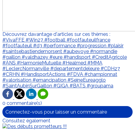
Découvrez davantage d'articles sur ces thèmes :
#VivaFFE
#Win27
#football
#footfauteuilfrance
#footfauteuil
#d3
#performance
#progression
#plaisir
#saintsebastiendemorsent
#aubevoye
#normandie
#gaillon
#valdhazey
#eure
#handisport
#CreditAgricole
#ANS
#HarmonieMutuelle
#Healmed
#MMA
#LeclercNormanville
#departementdeleure
#CDH27
#CRHN
#HandisportActions
#FDVA
#championnat
#valorisation
#emancipation
#SeineEureagglo
#SaintAubinSurGaillon
#GIGA
#BATS
#groupama
0 commentaire(s)
Connectez-vous pour laisser un commentaire
Consultez également