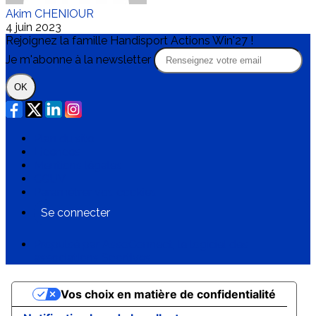
Akim CHENIOUR
4 juin 2023
Rejoignez la famille Handisport Actions Win'27 !
Je m'abonne à la newsletter
OK
Plan du site
Licences
Mentions légales
CGUV
Paramétrer vos cookies
Se connecter
Propulsé par AssoConnect, le logiciel des
associations Sportives
Vos choix en matière de confidentialité