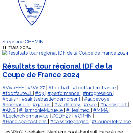
Stéphane CHEMIN
11 mars 2024
Résultats tour régional IDF de la
Coupe de France 2024
#VivaFFE
|
#Win27
|
#football
|
#footfauteuilfrance
|
#footfauteuil
|
#d3
|
#performance
|
#progression
|
#plaisir
|
#saintsebastiendemorsent
|
#aubevoye
|
#normandie
|
#gaillon
|
#valdhazey
|
#eure
|
#handisport
|
#ANS
|
#HarmonieMutuelle
|
#Healmed
|
#MMA
|
#LeclercNormanville
|
#CDH27
|
#CRHN
|
#HandisportActions
|
#caissedepargne
|
#CoupeDeFrance
Les Win'27 défiaient Nanterre Foot-Fauteuil. Face à une