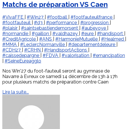
Matchs de préparation VS Caen
#VivaFFE
|
#Win27
|
#football
|
#footfauteuilfrance
|
#footfauteuil
|
#d3
|
#performance
|
#progression
|
#plaisir
|
#saintsebastiendemorsent
|
#aubevoye
|
#normandie
|
#gaillon
|
#valdhazey
|
#eure
|
#handisport
|
#CreditAgricole
|
#ANS
|
#HarmonieMutuelle
|
#Healmed
|
#MMA
|
#LeclercNormanville
|
#departementdeleure
|
#CDH27
|
#CRHN
|
#HandisportActions
|
#caissedepargne
|
#FDVA
|
#valorisation
|
#emancipation
|
#SeineEureagglo
Nos Win'27 du foot-fauteuil seront au gymnase de
Navarre à Evreux ce samedi 14 décembre de 13h à 17h
pour plusieurs matchs de préparation contre Caen
Lire la suite...