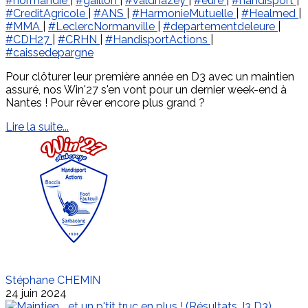
#normandie
|
#gaillon
|
#valdhazey
|
#eure
|
#handisport
|
#CreditAgricole
|
#ANS
|
#HarmonieMutuelle
|
#Healmed
|
#MMA
|
#LeclercNormanville
|
#departementdeleure
|
#CDH27
|
#CRHN
|
#HandisportActions
|
#caissedepargne
Pour clôturer leur première année en D3 avec un maintien
assuré, nos Win'27 s'en vont pour un dernier week-end à
Nantes ! Pour rêver encore plus grand ?
Lire la suite...
Stéphane CHEMIN
24 juin 2024