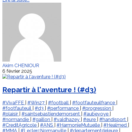
Akim CHENIOUR
6 février 2025
Repartir à l'aventure ! (#d3)
#VivaFFE
|
#Win27
|
#football
|
#footfauteuilfrance
|
#footfauteuil
|
#d3
|
#performance
|
#progression
|
#plaisir
|
#saintsebastiendemorsent
|
#aubevoye
|
#normandie
|
#gaillon
|
#valdhazey
|
#eure
|
#handisport
|
#CreditAgricole
|
#ANS
|
#HarmonieMutuelle
|
#Healmed
|
#MMA
|
#LeclercNormanville
|
#departementdeleure
|