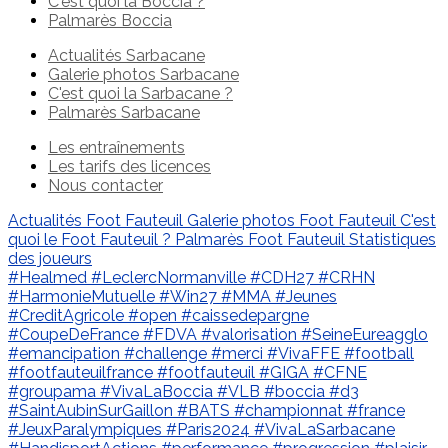
C'est quoi la Boccia ?
Palmarès Boccia
Actualités Sarbacane
Galerie photos Sarbacane
C'est quoi la Sarbacane ?
Palmarès Sarbacane
Les entraînements
Les tarifs des licences
Nous contacter
Actualités Foot Fauteuil
Galerie photos Foot Fauteuil
C'est
quoi le Foot Fauteuil ?
Palmarès Foot Fauteuil
Statistiques
des joueurs
#Healmed
#LeclercNormanville
#CDH27
#CRHN
#HarmonieMutuelle
#Win27
#MMA
#Jeunes
#CreditAgricole
#open
#caissedepargne
#CoupeDeFrance
#FDVA
#valorisation
#SeineEureagglo
#emancipation
#challenge
#merci
#VivaFFE
#football
#footfauteuilfrance
#footfauteuil
#GIGA
#CFNE
#groupama
#VivaLaBoccia
#VLB
#boccia
#d3
#SaintAubinSurGaillon
#BATS
#championnat
#france
#JeuxParalympiques
#Paris2024
#VivaLaSarbacane