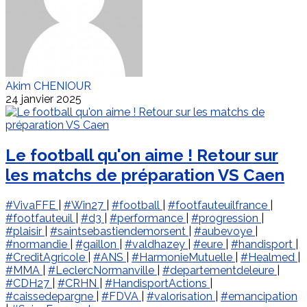
Akim CHENIOUR
24 janvier 2025
Le football qu'on aime ! Retour sur
les matchs de préparation VS Caen
#VivaFFE
|
#Win27
|
#football
|
#footfauteuilfrance
|
#footfauteuil
|
#d3
|
#performance
|
#progression
|
#plaisir
|
#saintsebastiendemorsent
|
#aubevoye
|
#normandie
|
#gaillon
|
#valdhazey
|
#eure
|
#handisport
|
#CreditAgricole
|
#ANS
|
#HarmonieMutuelle
|
#Healmed
|
#MMA
|
#LeclercNormanville
|
#departementdeleure
|
#CDH27
|
#CRHN
|
#HandisportActions
|
#caissedepargne
|
#FDVA
|
#valorisation
|
#emancipation