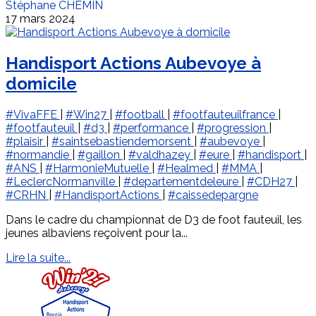
Stéphane CHEMIN
17 mars 2024
Handisport Actions Aubevoye à
domicile
#VivaFFE
|
#Win27
|
#football
|
#footfauteuilfrance
|
#footfauteuil
|
#d3
|
#performance
|
#progression
|
#plaisir
|
#saintsebastiendemorsent
|
#aubevoye
|
#normandie
|
#gaillon
|
#valdhazey
|
#eure
|
#handisport
|
#ANS
|
#HarmonieMutuelle
|
#Healmed
|
#MMA
|
#LeclercNormanville
|
#departementdeleure
|
#CDH27
|
#CRHN
|
#HandisportActions
|
#caissedepargne
Dans le cadre du championnat de D3 de foot fauteuil, les
jeunes albaviens reçoivent pour la...
Lire la suite...