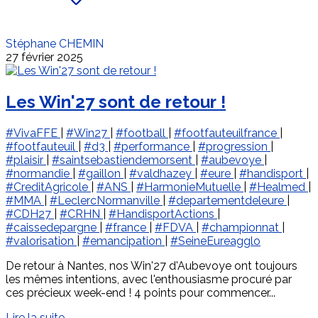
Stéphane CHEMIN
27 février 2025
Les Win'27 sont de retour !
#VivaFFE
|
#Win27
|
#football
|
#footfauteuilfrance
|
#footfauteuil
|
#d3
|
#performance
|
#progression
|
#plaisir
|
#saintsebastiendemorsent
|
#aubevoye
|
#normandie
|
#gaillon
|
#valdhazey
|
#eure
|
#handisport
|
#CreditAgricole
|
#ANS
|
#HarmonieMutuelle
|
#Healmed
|
#MMA
|
#LeclercNormanville
|
#departementdeleure
|
#CDH27
|
#CRHN
|
#HandisportActions
|
#caissedepargne
|
#france
|
#FDVA
|
#championnat
|
#valorisation
|
#emancipation
|
#SeineEureagglo
De retour à Nantes, nos Win'27 d'Aubevoye ont toujours
les mêmes intentions, avec l'enthousiasme procuré par
ces précieux week-end ! 4 points pour commencer...
Lire la suite...