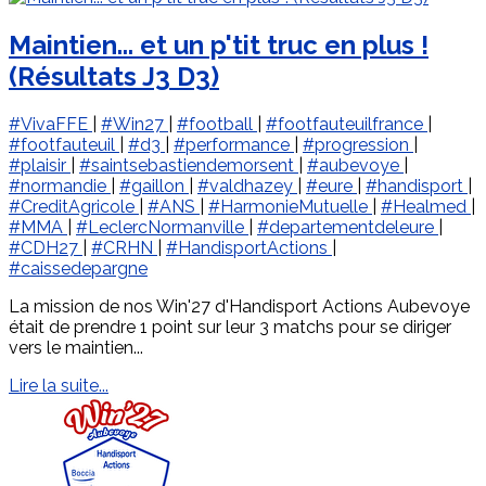
Maintien... et un p'tit truc en plus !
(Résultats J3 D3)
#VivaFFE
|
#Win27
|
#football
|
#footfauteuilfrance
|
#footfauteuil
|
#d3
|
#performance
|
#progression
|
#plaisir
|
#saintsebastiendemorsent
|
#aubevoye
|
#normandie
|
#gaillon
|
#valdhazey
|
#eure
|
#handisport
|
#CreditAgricole
|
#ANS
|
#HarmonieMutuelle
|
#Healmed
|
#MMA
|
#LeclercNormanville
|
#departementdeleure
|
#CDH27
|
#CRHN
|
#HandisportActions
|
#caissedepargne
La mission de nos Win'27 d'Handisport Actions Aubevoye
était de prendre 1 point sur leur 3 matchs pour se diriger
vers le maintien...
Lire la suite...