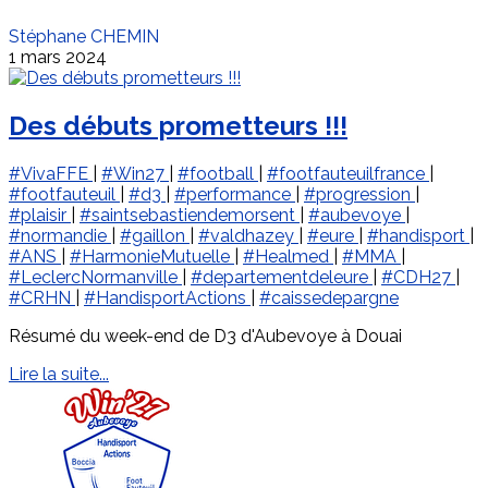
Stéphane CHEMIN
1 mars 2024
Des débuts prometteurs !!!
#VivaFFE
|
#Win27
|
#football
|
#footfauteuilfrance
|
#footfauteuil
|
#d3
|
#performance
|
#progression
|
#plaisir
|
#saintsebastiendemorsent
|
#aubevoye
|
#normandie
|
#gaillon
|
#valdhazey
|
#eure
|
#handisport
|
#ANS
|
#HarmonieMutuelle
|
#Healmed
|
#MMA
|
#LeclercNormanville
|
#departementdeleure
|
#CDH27
|
#CRHN
|
#HandisportActions
|
#caissedepargne
Résumé du week-end de D3 d'Aubevoye à Douai
Lire la suite...