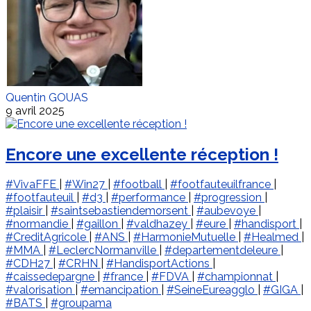
Quentin GOUAS
9 avril 2025
Encore une excellente réception !
#VivaFFE
|
#Win27
|
#football
|
#footfauteuilfrance
|
#footfauteuil
|
#d3
|
#performance
|
#progression
|
#plaisir
|
#saintsebastiendemorsent
|
#aubevoye
|
#normandie
|
#gaillon
|
#valdhazey
|
#eure
|
#handisport
|
#CreditAgricole
|
#ANS
|
#HarmonieMutuelle
|
#Healmed
|
#MMA
|
#LeclercNormanville
|
#departementdeleure
|
#CDH27
|
#CRHN
|
#HandisportActions
|
#caissedepargne
|
#france
|
#FDVA
|
#championnat
|
#valorisation
|
#emancipation
|
#SeineEureagglo
|
#GIGA
|
#BATS
|
#groupama