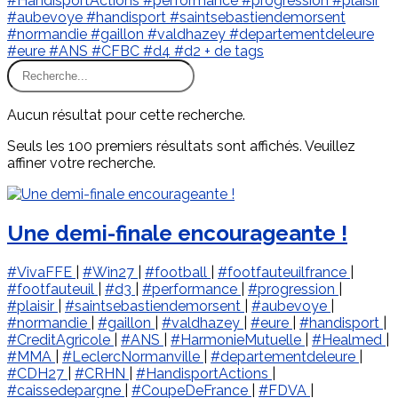
#HandisportActions
#performance
#progression
#plaisir
#aubevoye
#handisport
#saintsebastiendemorsent
#normandie
#gaillon
#valdhazey
#departementdeleure
#eure
#ANS
#CFBC
#d4
#d2
+ de tags
Aucun résultat pour cette recherche.
Seuls les 100 premiers résultats sont affichés. Veuillez
affiner votre recherche.
Une demi-finale encourageante !
#VivaFFE
|
#Win27
|
#football
|
#footfauteuilfrance
|
#footfauteuil
|
#d3
|
#performance
|
#progression
|
#plaisir
|
#saintsebastiendemorsent
|
#aubevoye
|
#normandie
|
#gaillon
|
#valdhazey
|
#eure
|
#handisport
|
#CreditAgricole
|
#ANS
|
#HarmonieMutuelle
|
#Healmed
|
#MMA
|
#LeclercNormanville
|
#departementdeleure
|
#CDH27
|
#CRHN
|
#HandisportActions
|
#caissedepargne
|
#CoupeDeFrance
|
#FDVA
|