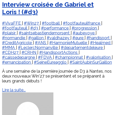
Interview croisée de Gabriel et
Loris ! (#d3)
#VivaFFE
|
#Win27
|
#football
|
#footfauteuilfrance
|
#footfauteuil
|
#d3
|
#performance
|
#progression
|
#plaisir
|
#saintsebastiendemorsent
|
#aubevoye
|
#normandie
|
#gaillon
|
#valdhazey
|
#eure
|
#handisport
|
#CreditAgricole
|
#ANS
|
#HarmonieMutuelle
|
#Healmed
|
#MMA
|
#LeclercNormanville
|
#departementdeleure
|
#CDH27
|
#CRHN
|
#HandisportActions
|
#caissedepargne
|
#FDVA
|
#championnat
|
#valorisation
|
#emancipation
|
#SeineEureagglo
|
#SaintAubinSurGaillon
À une semaine de la première journée de D3 à Nantes, nos
deux nouveaux Win'27 se présentent et se préparent à
leurs grands débuts !
Lire la suite...