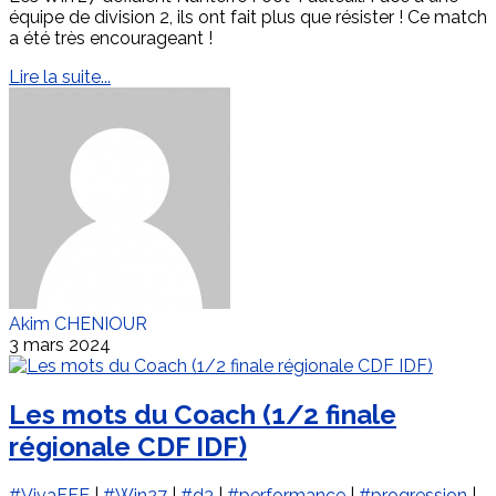
équipe de division 2, ils ont fait plus que résister ! Ce match
a été très encourageant !
Lire la suite...
Akim CHENIOUR
3 mars 2024
Les mots du Coach (1/2 finale
régionale CDF IDF)
#VivaFFE
|
#Win27
|
#d3
|
#performance
|
#progression
|