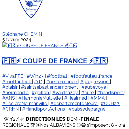
Stéphane CHEMIN
5 février 2024
🇫🇷⚡️ COUPE DE FRANCE ⚡️🇫🇷
#VivaFFE
|
#Win27
|
#football
|
#footfauteuilfrance
|
#footfauteuil
|
#d3
|
#performance
|
#progression
|
#plaisir
|
#saintsebastiendemorsent
|
#aubevoye
|
#normandie
|
#gaillon
|
#valdhazey
|
#eure
|
#handisport
|
#ANS
|
#HarmonieMutuelle
|
#Healmed
|
#MMA
|
#LeclercNormanville
|
#departementdeleure
|
#CDH27
|
#CRHN
|
#HandisportActions
|
#caissedepargne
[Win'27] ✅ 𝗗𝗜𝗥𝗘𝗖𝗧𝗜𝗢𝗡 𝗟𝗘𝗦 DEMI-𝗙𝗜𝗡𝗔𝗟𝗘
REGIONALE 🏆🤩Nos ALBAVIENS ⚪️🔵 s’imposent 8 - 0 à