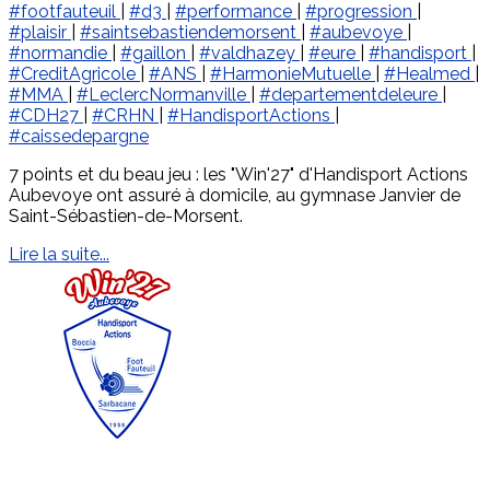
#footfauteuil
|
#d3
|
#performance
|
#progression
|
#plaisir
|
#saintsebastiendemorsent
|
#aubevoye
|
#normandie
|
#gaillon
|
#valdhazey
|
#eure
|
#handisport
|
#CreditAgricole
|
#ANS
|
#HarmonieMutuelle
|
#Healmed
|
#MMA
|
#LeclercNormanville
|
#departementdeleure
|
#CDH27
|
#CRHN
|
#HandisportActions
|
#caissedepargne
7 points et du beau jeu : les "Win'27" d'Handisport Actions
Aubevoye ont assuré à domicile, au gymnase Janvier de
Saint-Sébastien-de-Morsent.
Lire la suite...