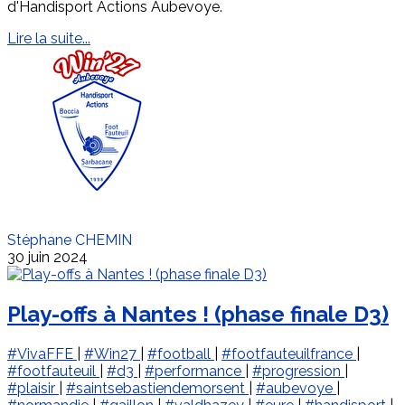
d'Handisport Actions Aubevoye.
Lire la suite...
Stéphane CHEMIN
30 juin 2024
Play-offs à Nantes ! (phase finale D3)
#VivaFFE
|
#Win27
|
#football
|
#footfauteuilfrance
|
#footfauteuil
|
#d3
|
#performance
|
#progression
|
#plaisir
|
#saintsebastiendemorsent
|
#aubevoye
|