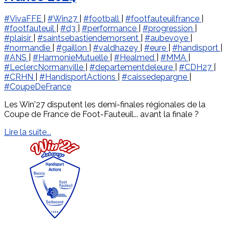
#VivaFFE
|
#Win27
|
#football
|
#footfauteuilfrance
|
#footfauteuil
|
#d3
|
#performance
|
#progression
|
#plaisir
|
#saintsebastiendemorsent
|
#aubevoye
|
#normandie
|
#gaillon
|
#valdhazey
|
#eure
|
#handisport
|
#ANS
|
#HarmonieMutuelle
|
#Healmed
|
#MMA
|
#LeclercNormanville
|
#departementdeleure
|
#CDH27
|
#CRHN
|
#HandisportActions
|
#caissedepargne
|
#CoupeDeFrance
Les Win'27 disputent les demi-finales régionales de la
Coupe de France de Foot-Fauteuil... avant la finale ?
Lire la suite...