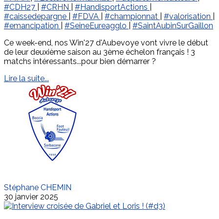
#CDH27
|
#CRHN
|
#HandisportActions
|
#caissedepargne
|
#FDVA
|
#championnat
|
#valorisation
|
#emancipation
|
#SeineEureagglo
|
#SaintAubinSurGaillon
Ce week-end, nos Win'27 d'Aubevoye vont vivre le début
de leur deuxième saison au 3ème échelon français ! 3
matchs intéressants...pour bien démarrer ?
Lire la suite...
Stéphane CHEMIN
30 janvier 2025