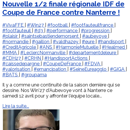
Nouvelle 1/2 finale régionale IDF de
Coupe de France contre Nanterre !
#VivaFFE
|
#Win27
|
#football
|
#footfauteuilfrance
|
#footfauteuil
|
#d3
|
#performance
|
#progression
|
#plaisir
|
#saintsebastiendemorsent
|
#aubevoye
|
#normandie
|
#gaillon
|
#valdhazey
|
#eure
|
#handisport
|
#CreditAgricole
|
#ANS
|
#HarmonieMutuelle
|
#Healmed
|
#MMA
|
#LeclercNormanville
|
#departementdeleure
|
#CDH27
|
#CRHN
|
#HandisportActions
|
#caissedepargne
|
#CoupeDeFrance
|
#FDVA
|
#valorisation
|
#emancipation
|
#SeineEureagglo
|
#GIGA
|
#BATS
|
#groupama
Il y a comme une continuité de la saison dernière qui se
dessine. Nos Win'27 d'Aubevoye vont à Nanterre ce
samedi 12 avril pour y affronter l'équipe locale...
Lire la suite...