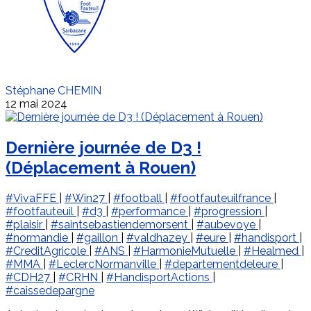
Stéphane CHEMIN
12 mai 2024
Dernière journée de D3 !
(Déplacement à Rouen)
#VivaFFE
|
#Win27
|
#football
|
#footfauteuilfrance
|
#footfauteuil
|
#d3
|
#performance
|
#progression
|
#plaisir
|
#saintsebastiendemorsent
|
#aubevoye
|
#normandie
|
#gaillon
|
#valdhazey
|
#eure
|
#handisport
|
#CreditAgricole
|
#ANS
|
#HarmonieMutuelle
|
#Healmed
|
#MMA
|
#LeclercNormanville
|
#departementdeleure
|
#CDH27
|
#CRHN
|
#HandisportActions
|
#caissedepargne