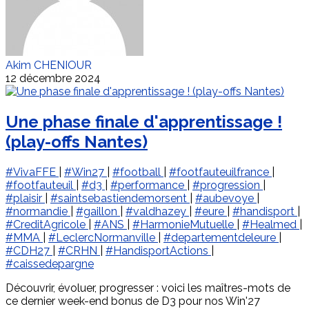
Akim CHENIOUR
12 décembre 2024
Une phase finale d'apprentissage !
(play-offs Nantes)
#VivaFFE
|
#Win27
|
#football
|
#footfauteuilfrance
|
#footfauteuil
|
#d3
|
#performance
|
#progression
|
#plaisir
|
#saintsebastiendemorsent
|
#aubevoye
|
#normandie
|
#gaillon
|
#valdhazey
|
#eure
|
#handisport
|
#CreditAgricole
|
#ANS
|
#HarmonieMutuelle
|
#Healmed
|
#MMA
|
#LeclercNormanville
|
#departementdeleure
|
#CDH27
|
#CRHN
|
#HandisportActions
|
#caissedepargne
Découvrir, évoluer, progresser : voici les maîtres-mots de
ce dernier week-end bonus de D3 pour nos Win'27