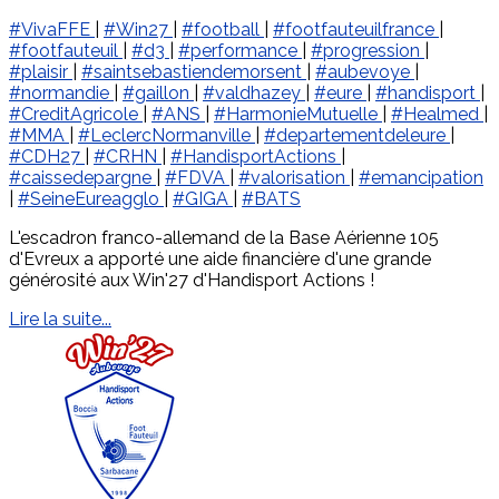
#VivaFFE
|
#Win27
|
#football
|
#footfauteuilfrance
|
#footfauteuil
|
#d3
|
#performance
|
#progression
|
#plaisir
|
#saintsebastiendemorsent
|
#aubevoye
|
#normandie
|
#gaillon
|
#valdhazey
|
#eure
|
#handisport
|
#CreditAgricole
|
#ANS
|
#HarmonieMutuelle
|
#Healmed
|
#MMA
|
#LeclercNormanville
|
#departementdeleure
|
#CDH27
|
#CRHN
|
#HandisportActions
|
#caissedepargne
|
#FDVA
|
#valorisation
|
#emancipation
|
#SeineEureagglo
|
#GIGA
|
#BATS
L'escadron franco-allemand de la Base Aérienne 105
d'Evreux a apporté une aide financière d'une grande
générosité aux Win'27 d'Handisport Actions !
Lire la suite...