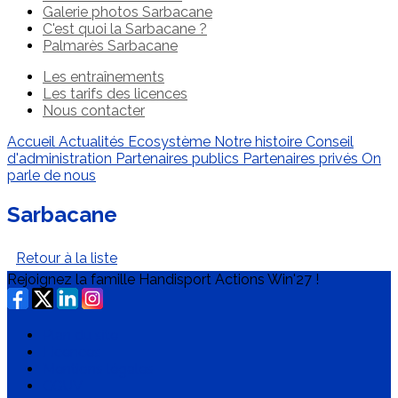
Galerie photos Sarbacane
C'est quoi la Sarbacane ?
Palmarès Sarbacane
Les entraînements
Les tarifs des licences
Nous contacter
Accueil
Actualités Ecosystème
Notre histoire
Conseil
d'administration
Partenaires publics
Partenaires privés
On
parle de nous
Sarbacane
Retour à la liste
Rejoignez la famille Handisport Actions Win'27 !
Plan du site
Licences
Mentions légales
CGUV