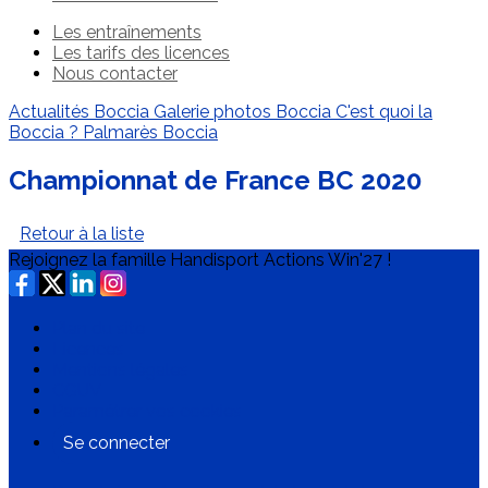
Les entraînements
Les tarifs des licences
Nous contacter
Actualités Boccia
Galerie photos Boccia
C'est quoi la
Boccia ?
Palmarès Boccia
Championnat de France BC 2020
Retour à la liste
Rejoignez la famille Handisport Actions Win'27 !
Plan du site
Licences
Mentions légales
CGUV
Paramétrer vos cookies
Se connecter